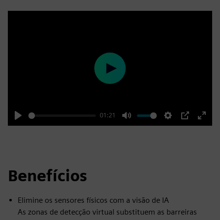
Play
01:21
Play
Mute
Settings
PIP
Enter
fulls
Benefícios
Elimine os sensores físicos com a visão de IA
As zonas de detecção virtual substituem as barreiras