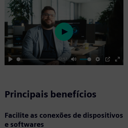
Play
02:57
Play
Mute
Settings
PIP
Enter
fulls
Principais benefícios
Facilite as conexões de dispositivos
e softwares