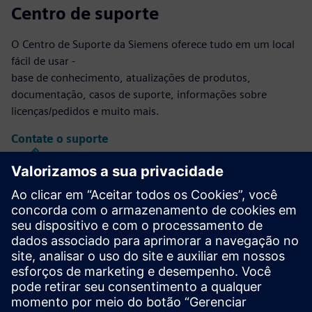
Centro de suporte
O Centro de Suporte da Siemens oferece tudo em um local
fácil de usar -
base de conhecimento, atualizações de produtos,
documentação, casos de suporte, informações sobre
licenças/pedidos e muito mais.
Contate o suporte
Projeto e fabricação do Calibre IC
O conjunto de ferramentas Calibre oferece verificação e
otimização de IC precisas, eficientes e abrangentes em
todos os nós de processo e estilos de design, minimizando
o uso de recursos e os cronogramas de eliminação.
Aprenda com especialistas