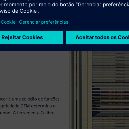
ncer é uma coleção de funções
ropriedade DFM determina o
ígono. A ferramenta Calibre