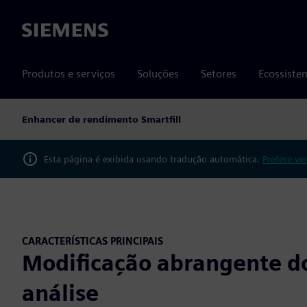
Siemens
Produtos e serviços
Soluções
Setores
Ecossiste
Enhancer de rendimento Smartfill
Esta página é exibida usando tradução automática.
Prefere ve
CARACTERÍSTICAS PRINCIPAIS
Modificação abrangente d
análise