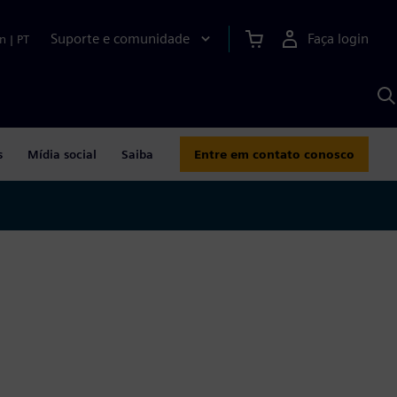
Suporte e comunidade
Faça login
n
|
PT
P
c
S
A
s
Mídia social
Saiba
Entre em contato conosco