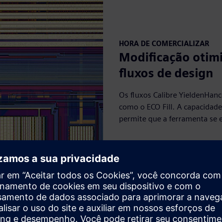
HORA DE COMERCIALIZAR
Modificação otimi
fluxos de design
Os fluxos Calibre YieldenHan
como o ECO Fill. A capacidad
permite que a ferramenta se 