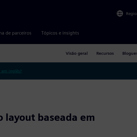
Regio
ma de parceiros
Tópicos e insights
Visão geral
Recursos
Blogue
r em inglês?
o layout baseada em