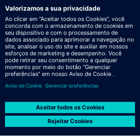
HPCWorks PBS Professional
Improve productivity, optimize utilization and
simplify cluster and cloud administration — from the
largest HPC workloads to millions of small, high-
throughput jobs.