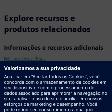
Explore recursos e
produtos relacionados
Informações e recursos adicionais
Folheto do Active Tester
Mais informações
Pré-requisitos
JDK 8 ou superior
Navegador Chrome
Frascos de selênio (código aberto)
Frascos de pepino (código aberto)
Aplicação CI CD (opcional)