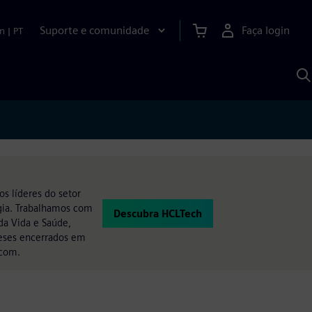
Suporte e comunidade
Faça login
n
|
PT
P
c
S
A
s líderes do setor
ogia. Trabalhamos com
Descubra HCLTech
 da Vida e Saúde,
meses encerrados em
.com.