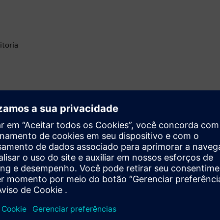
itoria
uso
ades