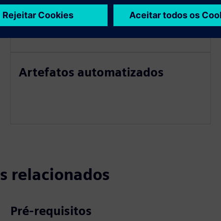
Economia de esforço na
configuração do ALM
Artefatos automatizados
s relacionados
Pré-requisitos