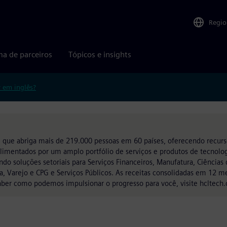
Regio
ma de parceiros
Tópicos e insights
r em inglês?
h
que abriga mais de 219.000 pessoas em 60 países, oferecendo recurso
alimentados por um amplo portfólio de serviços e produtos de tecnol
ndo soluções setoriais para Serviços Financeiros, Manufatura, Ciências
a, Varejo e CPG e Serviços Públicos. As receitas consolidadas em 12 
saber como podemos impulsionar o progresso para você, visite hcltech