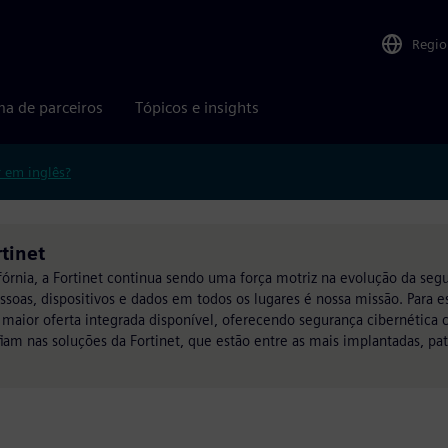
Regio
ma de parceiros
Tópicos e insights
r em inglês?
tinet
órnia, a Fortinet continua sendo uma força motriz na evolução da segu
soas, dispositivos e dados em todos os lugares é nossa missão. Para es
a maior oferta integrada disponível, oferecendo segurança cibernétic
iam nas soluções da Fortinet, que estão entre as mais implantadas, pa