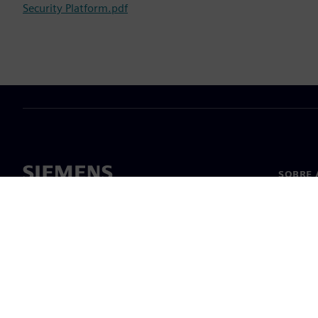
Security Platform.pdf
SOBRE 
Sobre n
Lideran
Notícia