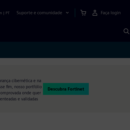
Suporte e comunidade
Faça login
n
|
PT
P
c
S
A
rança cibernética e na
se fim, nosso portfólio
Descubra Fortinet
a comprovada onde quer
tenteadas e validadas