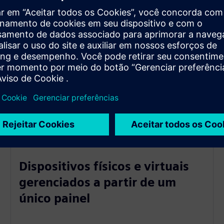
ades
Dispositivos físicos e virtuais
gerenciados a partir de um
único painel