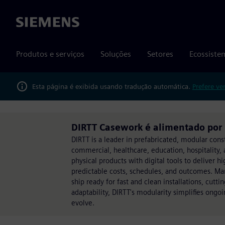
Siemens
Produtos e serviços
Soluções
Setores
Ecossiste
Esta página é exibida usando tradução automática.
Prefere ve
DIRTT Casework é alimentado por 
DIRTT is a leader in prefabricated, modular const
commercial, healthcare, education, hospitality,
physical products with digital tools to deliver 
predictable costs, schedules, and outcomes. Manu
ship ready for fast and clean installations, cut
adaptability, DIRTT's modularity simplifies ongo
evolve.