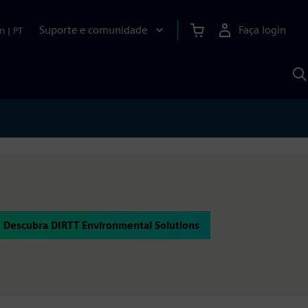
Suporte e comunidade
Faça login
n
|
PT
P
c
S
A
Descubra DIRTT Environmental Solutions