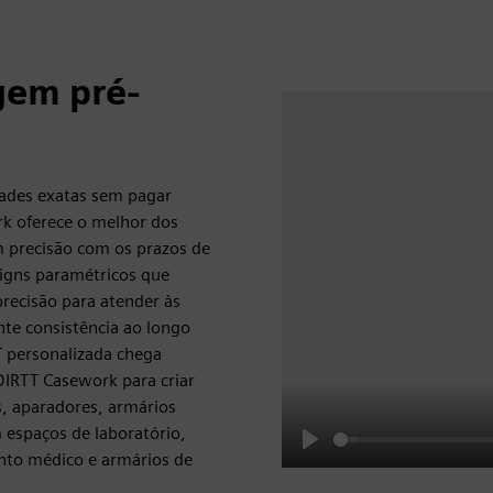
gem pré-
ades exatas sem pagar
k oferece o melhor dos
 precisão com os prazos de
signs paramétricos que
ecisão para atender às
nte consistência ao longo
 personalizada chega
DIRTT Casework para criar
s, aparadores, armários
 espaços de laboratório,
nto médico e armários de
Play