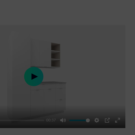
Play
00:37
Mute
Settings
PIP
Enter