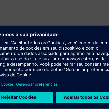
0 anos
ca consistentes
e projeto