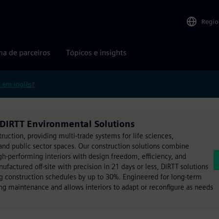
Regio
ma de parceiros
Tópicos e insights
r em inglês?
DIRTT Environmental Solutions
ruction, providing multi-trade systems for life sciences,
 and public sector spaces. Our construction solutions combine
high-performing interiors with design freedom, efficiency, and
factured off-site with precision in 21 days or less, DIRTT solutions
ting construction schedules by up to 30%. Engineered for long-term
ing maintenance and allows interiors to adapt or reconfigure as needs