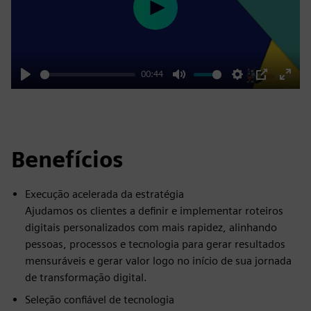
Play
00:44
Play
Mute
Settings
PIP
Enter
fulls
Benefícios
Execução acelerada da estratégia
Ajudamos os clientes a definir e implementar roteiros
digitais personalizados com mais rapidez, alinhando
pessoas, processos e tecnologia para gerar resultados
mensuráveis e gerar valor logo no início de sua jornada
de transformação digital.
Seleção confiável de tecnologia