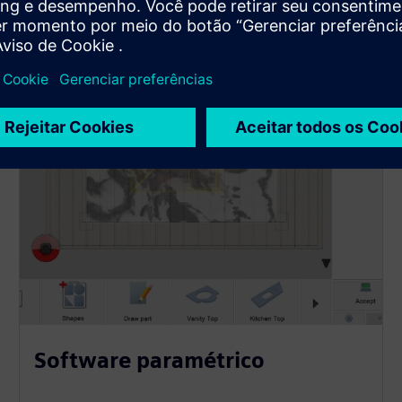
ades
Software paramétrico