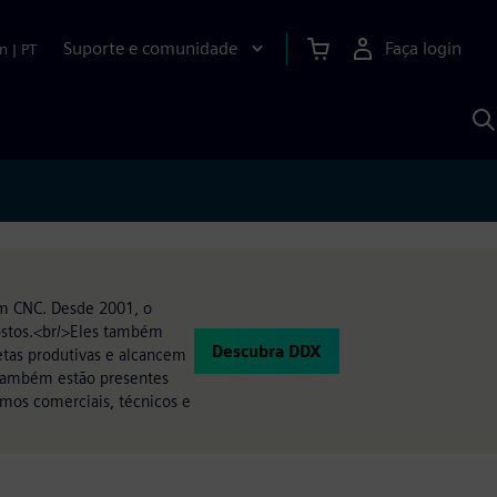
Suporte e comunidade
Faça login
n
|
PT
P
c
S
A
m CNC. Desde 2001, o
postos.<br/>Eles também
Descubra DDX
etas produtivas e alcancem
s também estão presentes
rmos comerciais, técnicos e