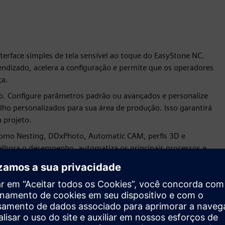
erface simples de tela sensível ao toque do EasyStone NC.
rendizado, acelera a configuração e permite que os operadores
ça.
o. Configure parâmetros padrão ou avançados e personalize
alho personalizados para sua área de produção. Isso garantirá
 projeto.
omo Nesting, DDxPhoto, Automatic CAM, perfis 3D e
lhora o desempenho, automatiza os principais processos e
eficiência.