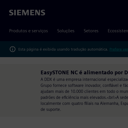
Siemens
Produtos e serviços
Soluções
Setores
Ecossiste
Esta página é exibida usando tradução automática.
Prefere ve
EasySTONE NC é alimentado por 
A DDX é uma empresa internacional especializ
Grupo fornece software inovador, confiável e f
ajudam mais de 10.000 clientes em todo o mundo
padrões de eficiência mais elevados.<br/>A sed
localmente com quatro filiais na Alemanha, Espa
de suporte.