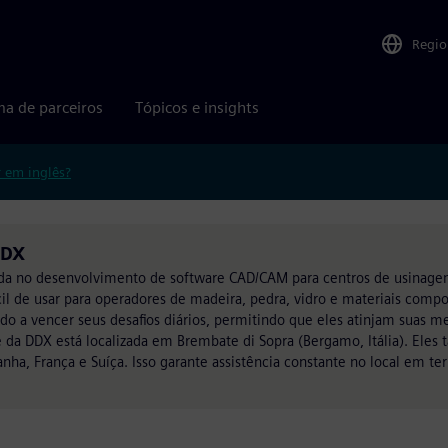
Regio
ma de parceiros
Tópicos e insights
r em inglês?
DDX
ada no desenvolvimento de software CAD/CAM para centros de usinage
ácil de usar para operadores de madeira, pedra, vidro e materiais com
 a vencer seus desafios diários, permitindo que eles atinjam suas m
e da DDX está localizada em Brembate di Sopra (Bergamo, Itália). Ele
nha, França e Suíça. Isso garante assistência constante no local em te