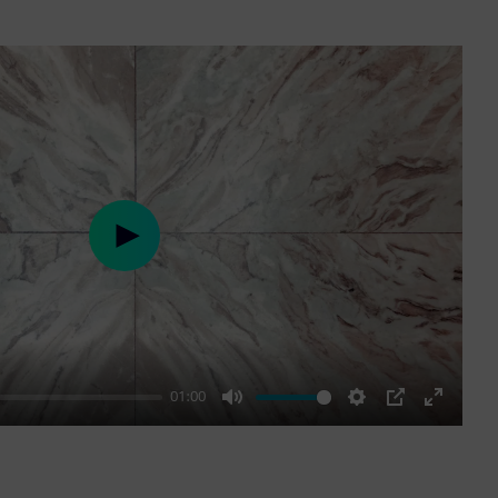
Play
01:00
Mute
Settings
PIP
Enter
fullscre