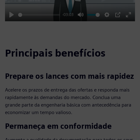
-03:03
Play
Mute
Settings
PIP
Enter
fulls
Principais benefícios
Prepare os lances com mais rapidez
Acelere os prazos de entrega das ofertas e responda mais
rapidamente às demandas do mercado. Conclua uma
grande parte da engenharia básica com antecedência para
economizar um tempo valioso.
Permaneça em conformidade
Aumente a qualidade da documentação para todos os seus