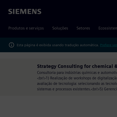
Siemens
Produtos e serviços
Soluções
Setores
Ecossiste
Esta página é exibida usando tradução automática.
Prefere ve
Strategy Consulting for chemical
Consultoria para indústrias químicas e automotiv
<br/>1) Realização de workshops de digitalização
avaliação de tecnologia: selecionando as tecno
sistemas e processos existentes.<br/>5) Gerenc