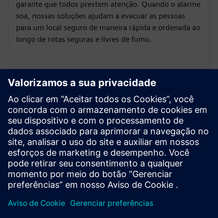
garante que todos prestem atenção. Quando o alarme
soa, nossas soluções ajudam a evacuar as pessoas
para um local seguro de maneira rápida e ordenada ao
longo de rotas seguras e livres de fumo.
Sistemas de extinção
Os sistemas de extinção confiáveis do Cerberus PRO
usam agentes naturais, químicos ou combinados de
gás/água para ajudá-lo a agir rapidamente e minimizar
os danos a pessoas e equipamentos.