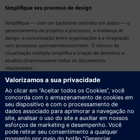
Simplifique seu processo de design
Simplifique — com um backbone centrado em dados — o
gerenciamento de projetos e processos, a mudança de
design, a comunicação entre organizações e a integração
com processos upstream/downstream. O recurso de
visualização múltipla simplifica a criação de desenhos e
atualiza dinamicamente todos os documentos
relacionados.
Economize tempo e esforço
Manipule pacotes para
ajudar a reduzir o tempo necessário para criar layouts
complexos de painéis de formulários. Identifique problemas
e aplique as melhores práticas com verificações
automatizadas de regras de design. Os recursos de
gerenciamento de dados simplificam o gerenciamento de
revisões e eliminam erros de transcrição comuns aos
processos tradicionais baseados em arquivos.