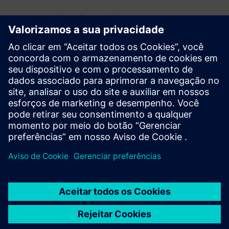
Internacional (inglês):
+49 (89) 3803 5491
*
Alemanha (alemão):
+49 (800) 225 53 36
**
* As cobranças variam dependendo do provedor de
serviços e do país/região
** Gratuito em telefones fixos e redes móveis alemãs;
chamadores do exterior, por favor, usem o número
internacional.