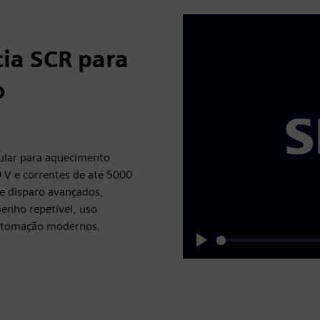
cia SCR para
o
dular para aquecimento
0 V e correntes de até 5000
e disparo avançados,
penho repetível, uso
 automação modernos.
Play