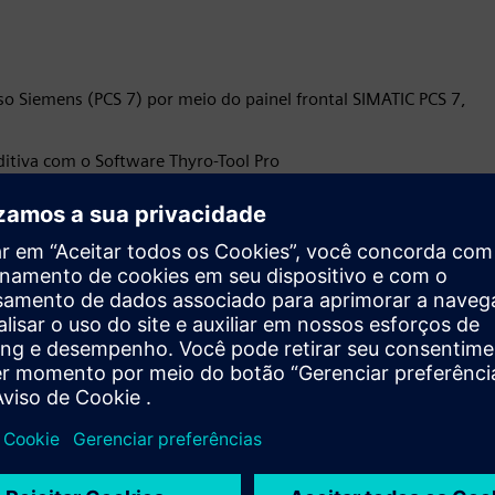
so Siemens (PCS 7) por meio do painel frontal SIMATIC PCS 7,
itiva com o Software Thyro-Tool Pro
to de carga, para otimizar o controle e o consumo de
ades