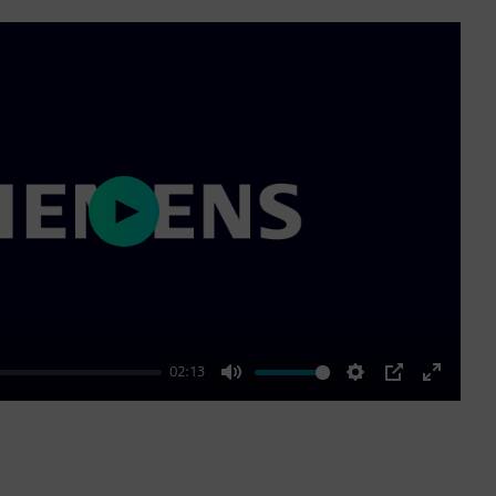
Play
02:13
Mute
Settings
PIP
Enter
fullscre