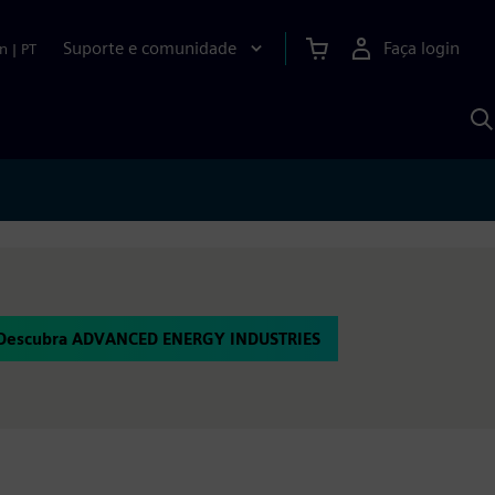
Suporte e comunidade
Faça login
n
|
PT
P
c
S
A
Descubra ADVANCED ENERGY INDUSTRIES