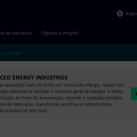
Regio
ma de parceiros
Tópicos e insights
r em inglês?
NCED ENERGY INDUSTRIES
as aplicações mais eficientes em termos de energia, reduzir sua
gia eficientes e otimizar o consumo geral de energia. A oferta
oluções de fonte de alimentação, controle e medição) também
ssos de fabricação, manutenção preditiva e contramedidas,
e processo de alto nível.