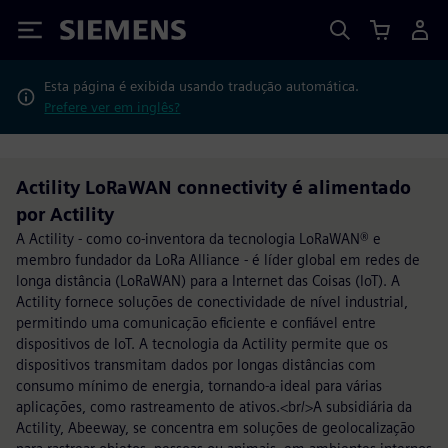
Siemens
Esta página é exibida usando tradução automática.
Prefere ver em inglês?
Actility LoRaWAN connectivity é alimentado
por Actility
A Actility - como co-inventora da tecnologia LoRaWAN® e
membro fundador da LoRa Alliance - é líder global em redes de
longa distância (LoRaWAN) para a Internet das Coisas (IoT). A
Actility fornece soluções de conectividade de nível industrial,
permitindo uma comunicação eficiente e confiável entre
dispositivos de IoT. A tecnologia da Actility permite que os
dispositivos transmitam dados por longas distâncias com
consumo mínimo de energia, tornando-a ideal para várias
aplicações, como rastreamento de ativos.<br/>A subsidiária da
Actility, Abeeway, se concentra em soluções de geolocalização