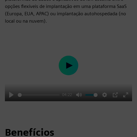
opções flexíveis de implantação em uma plataforma SaaS
(Europa, EUA, APAC) ou implantação autohospedada (no
local ou na nuvem).
Play
04:22
Play
Mute
Settings
PIP
Enter
fulls
Benefícios