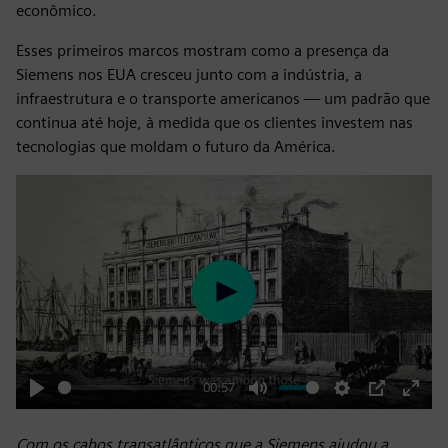
econômico.
Esses primeiros marcos mostram como a presença da
Siemens nos EUA cresceu junto com a indústria, a
infraestrutura e o transporte americanos — um padrão que
continua até hoje, à medida que os clientes investem nas
tecnologias que moldam o futuro da América.
Play
00:57
Play
Mute
Settings
PIP
Enter
fulls
Com os cabos transatlânticos que a Siemens ajudou a