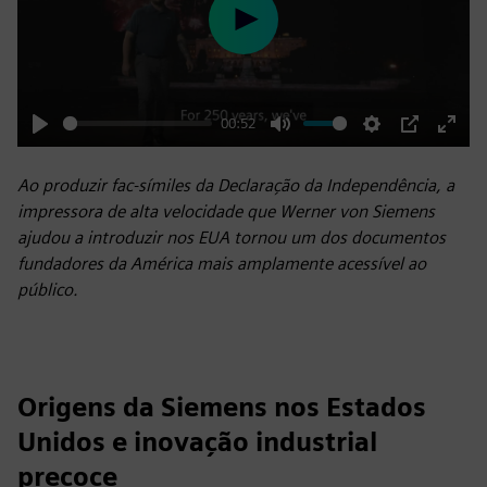
Play
00:52
Play
Mute
Settings
PIP
Enter
fulls
Ao produzir fac-símiles da Declaração da Independência, a
impressora de alta velocidade que Werner von Siemens
ajudou a introduzir nos EUA tornou um dos documentos
fundadores da América mais amplamente acessível ao
público.
Origens da Siemens nos Estados
Unidos e inovação industrial
precoce