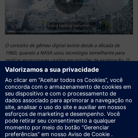
Play
Video
O conceito de gêmeo digital existe desde a década de
1960, quando a NASA usou tecnologia semelhante para
replicar espaçonaves usadas em missões de exploração. O
termo “gêmeo digital” acabou sendo introduzido por John
Vickers, da NASA, em 2010. A Siemens apresentou pela
primeira vez o conceito de gêmeo digital — um modelo
virtual de um objeto físico, processo ou ambiente que
otimiza a eficiência operacional, prevê resultados e
aumenta a lucratividade — para uso industrial na Feira de
Hannover de 2015, na Alemanha, e agora usamos
extensivamente a tecnologia de gêmeos digitais para unir o
mundo físico e digital.