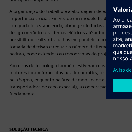
A organização do trabalho e a abordagem de execução do p
importância crucial. Em vez de um modelo tradicional e f
integrada foi estabelecida, abrangendo todas as competênc
design mecânico e sistemas elétricos até automação e res
possibilitou realizar trabalhos em paralelo, encurtar signif
tomada de decisão e reduzir o número de iterações de desi
padrão, pode estender os cronogramas do projeto em muit
Parceiros de tecnologia também estiveram envolvidos na e
motores foram fornecidos pela Innomotics, o sistema de res
pela Sigma, enquanto na área de mobilidade e flexibilidade
transportadora de cabo especial), a cooperação com a Ig
fundamental.
SOLUÇÃO TÉCNICA