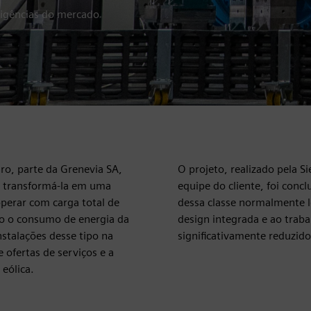
xigências do mercado
ro, parte da Grenevia SA,
O projeto, realizado pela 
e transformá-la em uma
equipe do cliente, foi con
operar com carga total de
dessa classe normalmente 
o o consumo de energia da
design integrada e ao traba
nstalações desse tipo na
significativamente reduzid
 ofertas de serviços e a
eólica.