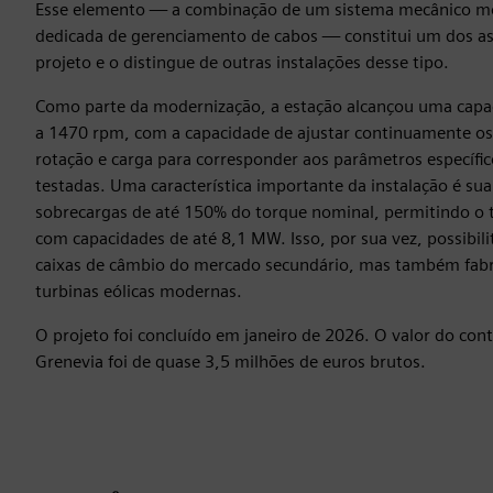
Esse elemento — a combinação de um sistema mecânico m
dedicada de gerenciamento de cabos — constitui um dos a
projeto e o distingue de outras instalações desse tipo.
Como parte da modernização, a estação alcançou uma cap
a 1470 rpm, com a capacidade de ajustar continuamente os 
rotação e carga para corresponder aos parâmetros específic
testadas. Uma característica importante da instalação é su
sobrecargas de até 150% do torque nominal, permitindo o t
com capacidades de até 8,1 MW. Isso, por sua vez, possibil
caixas de câmbio do mercado secundário, mas também fabr
turbinas eólicas modernas.
O projeto foi concluído em janeiro de 2026. O valor do cont
Grenevia foi de quase 3,5 milhões de euros brutos.