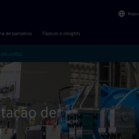
Regio
ma de parceiros
Tópicos e insights
r em inglês?
nização do FAMUR Gearo
tação de
o