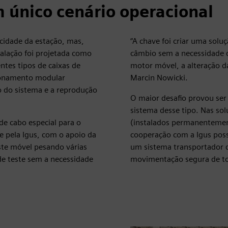
m único cenário operacional
cidade da estação, mas,
“A chave foi criar uma soluç
alação foi projetada como
câmbio sem a necessidade d
ntes tipos de caixas de
motor móvel, a alteração d
cionamento modular
Marcin Nowicki.
o do sistema e a reprodução
O maior desafio provou se
sistema desse tipo. Nas sol
e cabo especial para o
(instalados permanentemen
 pela Igus, com o apoio da
cooperação com a Igus poss
te móvel pesando várias
um sistema transportador 
de teste sem a necessidade
movimentação segura de to