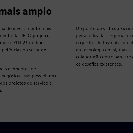
 mais amplo
ama de investimento mais
Do ponto de vista da Sieme
mento da UE. O projeto,
personalizadas, especialme
 quase PLN 21 milhões,
requisitos industriais comp
mpetências no setor de
da tecnologia em si, mas 
colaboração entre parceir
os desafios existentes.
pais elementos de
egócios. Isso possibilitou
dos projetos de serviço e
a.