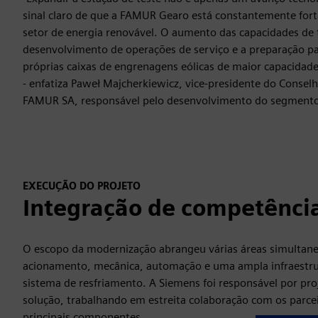
sinal claro de que a FAMUR Gearo está constantemente for
setor de energia renovável. O aumento das capacidades de t
desenvolvimento de operações de serviço e a preparação p
próprias caixas de engrenagens eólicas de maior capacidade
- enfatiza Paweł Majcherkiewicz, vice-presidente do Consel
FAMUR SA, responsável pelo desenvolvimento do segment
EXECUÇÃO DO PROJETO
Integração de competência
O escopo da modernização abrangeu várias áreas simultan
acionamento, mecânica, automação e uma ampla infraestrut
sistema de resfriamento. A Siemens foi responsável por proj
solução, trabalhando em estreita colaboração com os parce
principais componentes.