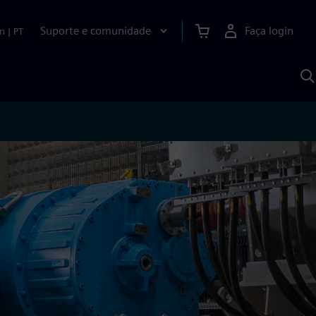
Suporte e comunidade
Faça login
n
|
PT
P
c
S
A