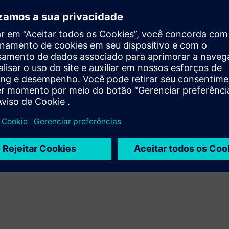
O projeto também foi uma 
rojeto foram de
com a FAMUR, que possibili
ragmentado, uma equipe
solução às necessidades do 
ias necessárias, desde
“Nossa experiência e cola
friamento. Essa abordagem
compreensão muito boa dos 
icativamente os caminhos de
atendesse às necessidades o
gn, o que, sob condições
enfatiza Tomasz Lazar, che
os meses.
xecução do projeto. Os
friamento foi fornecido
 da estação (uma
us desempenhou um papel