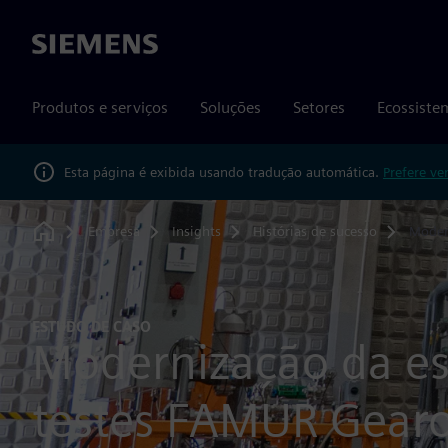
Siemens
Produtos e serviços
Soluções
Setores
Ecossiste
Esta página é exibida usando tradução automática.
Prefere ve
Empresa
Insights
Histórias de sucesso
Moder
Home
ESTUDO DE CASO
Modernização da es
testes FAMUR Gear