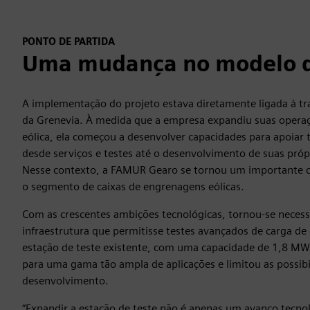
PONTO DE PARTIDA
Uma mudança no modelo d
A implementação do projeto estava diretamente ligada à t
da Grenevia. À medida que a empresa expandiu suas operaç
eólica, ela começou a desenvolver capacidades para apoiar t
desde serviços e testes até o desenvolvimento de suas próp
Nesse contexto, a FAMUR Gearo se tornou um importante c
o segmento de caixas de engrenagens eólicas.
Com as crescentes ambições tecnológicas, tornou-se necess
infraestrutura que permitisse testes avançados de carga de
estação de teste existente, com uma capacidade de 1,8 MW,
para uma gama tão ampla de aplicações e limitou as possibi
desenvolvimento.
“Expandir a estação de teste não é apenas um avanço tec