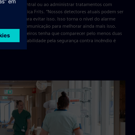
a cozinha central ou ao administrar tratamentos com
 asma”, explica Frits. “Nossos detectores atuais podem ser
recisão para evitar isso. Isso torna o nível do alarme
 constante comunicação para melhorar ainda mais isso.
orpo de bombeiros tenha que comparecer pelo menos duas
s. A responsabilidade pela segurança contra incêndio é
al.”