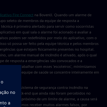
licativo Fire Connect
na BovenIJ. Quando um alarme de
upo seleto de membros da equipe de resposta a
técnica é primeiro alertado para servir como socorristas
aplicativo em qual sala o alarme foi acionado e avaliar a
falsos podem ser redefinidos por meio do aplicativo, com o
isso só possa ser feito pela equipe técnica e pelos membros
ergências que estejam fisicamente presentes no hospital.
no, um alarme manual de incêndio é ativado, após o qual
pe de resposta a emergências são convocados e a
começa. “Ao trabalhar com esses 'escoteiros', minimizamos
os que nossa equipe de saúde se concentre inteiramente em
 Frits.
s dados do sistema de segurança contra incêndio na
alarme no back-end que ainda não foram percebidos no
ector estiver próximo de um limite de alarme, a causa será
. “Costumávamos receber muitos alarmes falsos, por