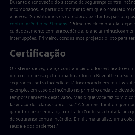
Durante a renovação do sistema de segurança contra incênd
incomodados. A partir do momento em que o contrato foi co
e novos. “Substituímos os detectores existentes passo a pas
contra incêndio na Siemens
. “Primeiros cinco por dia, depo
cuidadosamente com antecedência, planejar minuciosamente 
interrupções. Primeiro, conduzimos projetos piloto para t
Certificação
O sistema de segurança contra incêndio foi certificado em m
uma recompensa pelo trabalho árduo da BovenIJ e da Siem
segurança contra incêndio está incorporada em muitos sub
exemplo, em caso de incêndio no primeiro andar, o elevador 
temporariamente desativado. Mas o que você faz com o con
fazer acordos claros sobre isso.” A Siemens também perma
garantir que a segurança contra incêndio seja tratada adeq
de segurança contra incêndio. Em última análise, uma coisa
saúde e dos pacientes.”