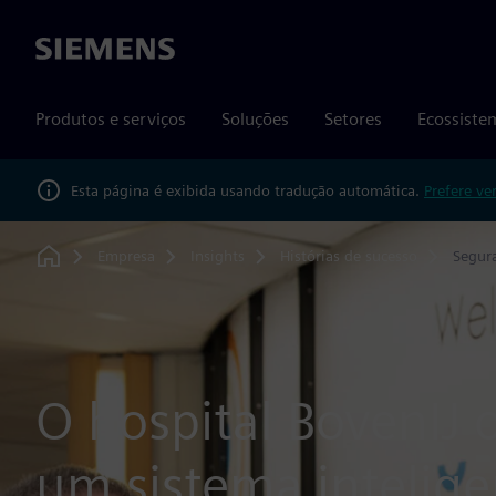
Siemens
Produtos e serviços
Soluções
Setores
Ecossiste
Esta página é exibida usando tradução automática.
Prefere ve
Empresa
Insights
Histórias de sucesso
Segura
Home
O hospital BovenIJ 
um sistema intelige