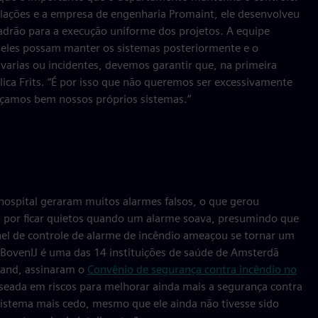
lações e a empresa de engenharia Promaint, ele desenvolveu
adrão para a execução uniforme dos projetos. A equipe
ue eles possam manter os sistemas posteriormente e o
arias ou incidentes, devemos garantir que, na primeira
lica Frits. “É por isso que não queremos ser excessivamente
eçamos bem nossos próprios sistemas.”
 hospital geraram muitos alarmes falsos, o que gerou
m por ficar quietos quando um alarme soava, presumindo que
inel de controle de alarme de incêndio ameaçou se tornar um
 BovenIJ é uma das 14 instituições de saúde de Amsterdã
land, assinaram o
Convênio de segurança contra incêndio no
seada em riscos para melhorar ainda mais a segurança contra
o sistema mais cedo, mesmo que ele ainda não tivesse sido