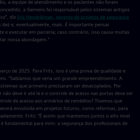
io, a equipe de atendimento e os pacientes não foram
ncedido, a Siemens foi responsável pelos sistemas antigos
so”, diz
Eric Hendrikman, gerente de projetos de segurança
is dez e, eventualmente, mais. É importante pensar
e executar em parceria; caso contrário, isso causa muitas
estar nossa abordagem.”
arço de 2025. Para Frits, isso é uma prova de qualidade e
ens. “Sabíamos que seria um grande empreendimento. A
sistemas que primeiro precisaram ser desacoplados. Por
não deve ir até lá e o controle de acesso nas portas deve ser
trole de acesso aos armários de remédios? Tivemos que
necerá envolvida em projetos futuros, como reformas, para
uadamente. Frits: “É assim que mantemos juntos o alto nível
 é fundamental para mim: a segurança dos profissionais de