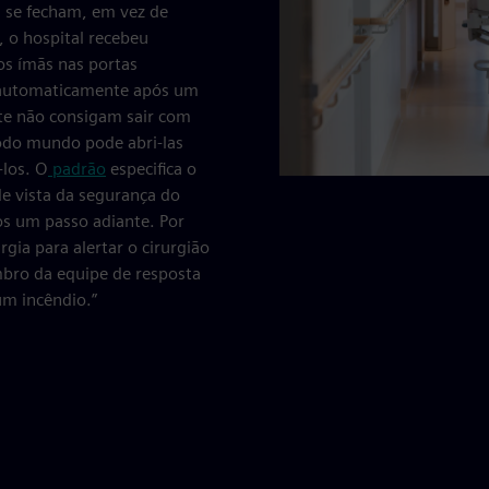
a se fecham, em vez de
 o hospital recebeu
os ímãs nas portas
s automaticamente após um
nte não consigam sair com
todo mundo pode abri-las
los. O
padrão
especifica o
e vista da segurança do
os um passo adiante. Por
gia para alertar o cirurgião
bro da equipe de resposta
um incêndio.”