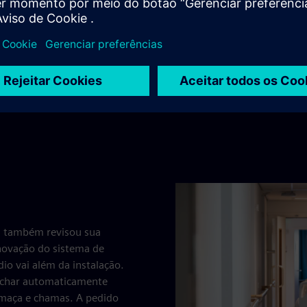
rente ao novo sistema de
exemplo, devido ao vapor n
nebulizador a pacientes com
ajustados remotamente com p
mais confiável. Estamos em
Isso também evita que o c
vezes por ano para inspeçõe
cada vez mais do usuário fin
IJ também revisou sua
enovação do sistema de
dio vai além da instalação.
echar automaticamente
umaça e chamas. A pedido