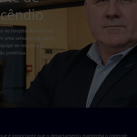
ncêndio
do no hospital BovenIJ em
sim uma sensação de calma
equipe de resposta a
o preditiva.
a que é importante que o departamento mantenha o controle.