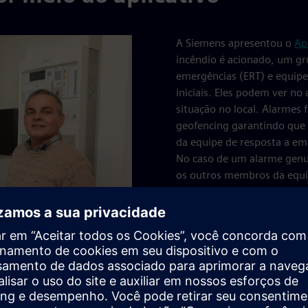
A Siemens apresentou o
Ap
incêndio é acionado, um gr
emergências (ERT) e equipe 
iniciais. Eles podem ver no 
situação no local. Alarmes 
geofencing garantindo que 
da equipe de resposta a em
No caso de um alarme genuí
os outros membros da equi
evacuação, se necessário, 
as interrupções e permitim
suas tarefas de cuidado”, diz
A Siemens monitora todos o
nuvem e detecta níveis de 
próprio hospital. Se um det
 Eric Hendrikman, gerente
imediatamente investigada