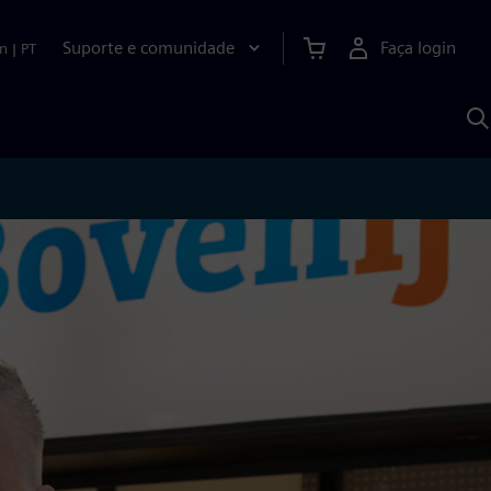
Suporte e comunidade
Faça login
n
|
PT
P
c
S
A