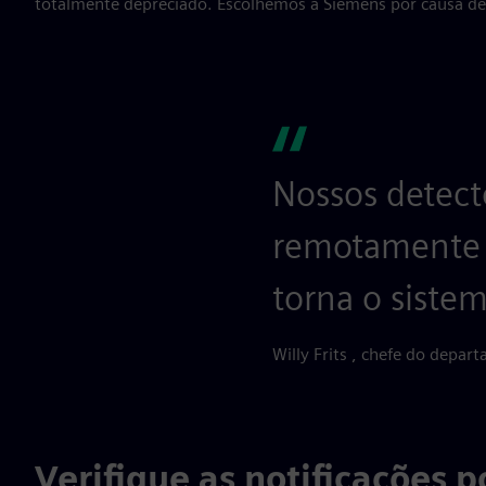
totalmente depreciado. Escolhemos a Siemens por causa de 
Nossos detect
remotamente c
torna o sistem
Willy Frits , chefe do depa
Verifique as notificações p