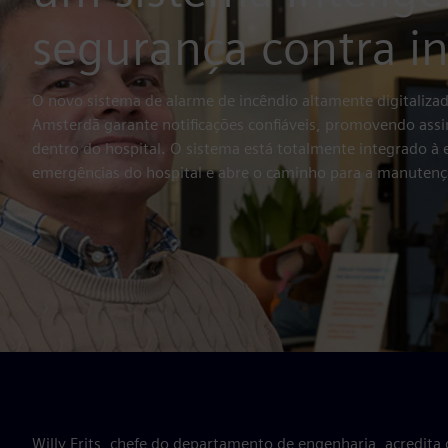
segurança contra i
O novo sistema de alarme de incêndio altamente digitaliza
Amsterdã garante notificações confiáveis, promovendo as
dentro do hospital. O sistema está totalmente integrado à 
emergências do hospital e abre o caminho para a manutençã
Willy Frits, chefe do departamento de engenharia, acredit