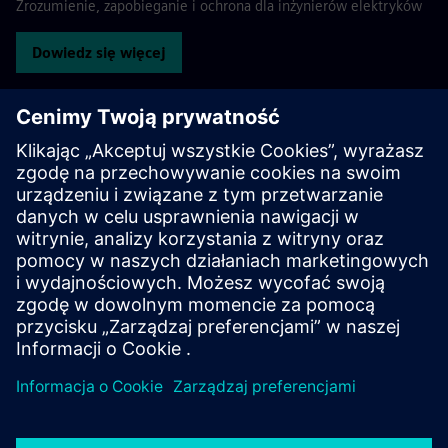
Zrozumienie, zapobieganie i ochrona dla inżynierów elektryków
Dowiedz się więcej
Przeglądaj zasoby
Pliki do pobrania
Broszura SiQuench