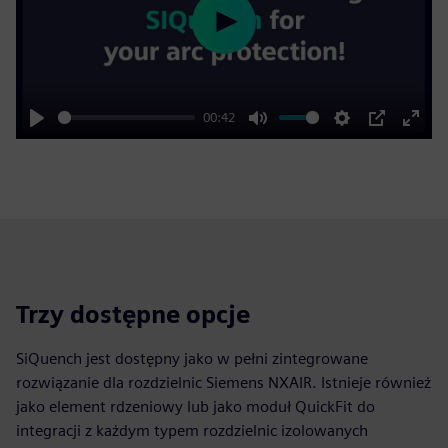
Play
00:42
Play
Mute
Settings
PIP
Enter
fulls
Trzy dostępne opcje
SiQuench jest dostępny jako w pełni zintegrowane
rozwiązanie dla rozdzielnic Siemens NXAIR. Istnieje również
jako element rdzeniowy lub jako moduł QuickFit do
integracji z każdym typem rozdzielnic izolowanych