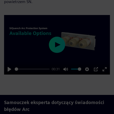
powietrzem SN.
Play
00:31
Play
Mute
Settings
PIP
Enter
fulls
Samouczek eksperta dotyczący świadomości
błędów Arc