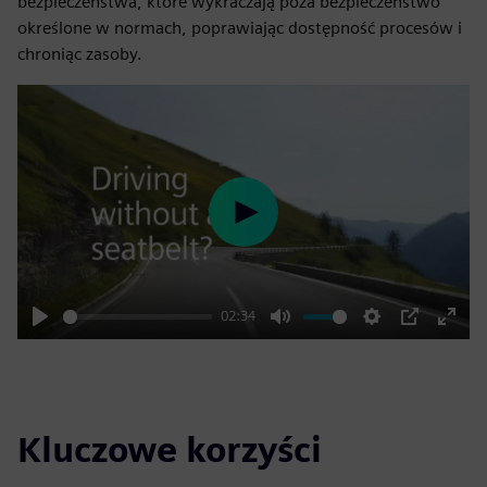
bezpieczeństwa, które wykraczają poza bezpieczeństwo
określone w normach, poprawiając dostępność procesów i
chroniąc zasoby.
Play
02:34
Play
Mute
Settings
PIP
Enter
fulls
Kluczowe korzyści