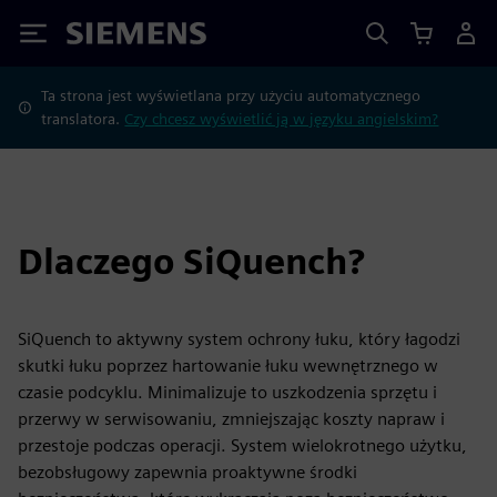
Siemens
Ta strona jest wyświetlana przy użyciu automatycznego
translatora.
Czy chcesz wyświetlić ją w języku angielskim?
Dlaczego SiQuench?
SiQuench to aktywny system ochrony łuku, który łagodzi
skutki łuku poprzez hartowanie łuku wewnętrznego w
czasie podcyklu. Minimalizuje to uszkodzenia sprzętu i
przerwy w serwisowaniu, zmniejszając koszty napraw i
przestoje podczas operacji. System wielokrotnego użytku,
bezobsługowy zapewnia proaktywne środki