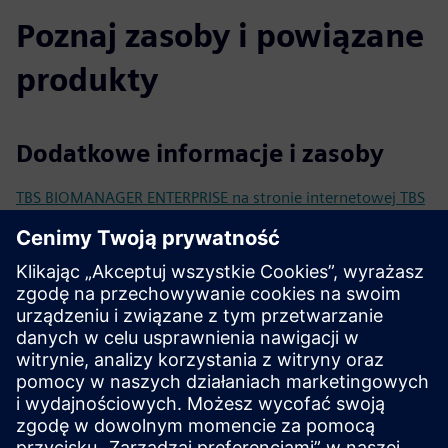
Poznaj zasoby i powiązane
produkty
Dodatkowe informacje i zasoby
TBS BIOMANAGER ENTERPRISE na stronie internetowej TBS
TBS Karta katalogowa produktu TBS BIOMANAGER
Czytniki biometryczne TBS na stronie internetowej TBS
Często zadawane pytania dotyczące biometrii i systemu
biometrycznego TBS
Wymagania wstępne
Integracja z czytnikami biometrycznymi TBS
Połączenie LAN umożliwiające dostęp sieciowy do
konfiguracji serwera TBS i terminala TBS