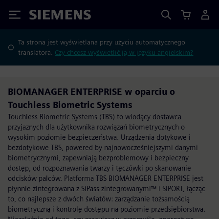
Siemens
Ta strona jest wyświetlana przy użyciu automatycznego
translatora.
Czy chcesz wyświetlić ją w języku angielskim?
BIOMANAGER ENTERPRISE w oparciu o
Touchless Biometric Systems
Touchless Biometric Systems (TBS) to wiodący dostawca
przyjaznych dla użytkownika rozwiązań biometrycznych o
wysokim poziomie bezpieczeństwa. Urządzenia dotykowe i
bezdotykowe TBS, powered by najnowocześniejszymi danymi
biometrycznymi, zapewniają bezproblemowy i bezpieczny
dostęp, od rozpoznawania twarzy i tęczówki po skanowanie
odcisków palców. Platforma TBS BIOMANAGER ENTERPRISE jest
płynnie zintegrowana z SiPass zintegrowanymi™ i SIPORT, łącząc
to, co najlepsze z dwóch światów: zarządzanie tożsamością
biometryczną i kontrolę dostępu na poziomie przedsiębiorstwa.