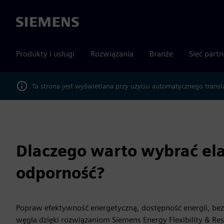
Siemens
Produkty i usługi
Rozwiązania
Branże
Sieć part
Ta strona jest wyświetlana przy użyciu automatycznego transl
Dlaczego warto wybrać ela
odporność?
Popraw efektywność energetyczną, dostępność energii, bez
węgla dzięki rozwiązaniom Siemens Energy Flexibility & Resi