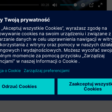
00:28
Mute
Settings
PIP
Enter
fullscr
Z łatwością poruszaj się po rynku
Zaangażuj się w rynek energii dzięki wiedzy i wiedzy
naszych ekspertów energetycznych. Uzyskaj pomoc w
poruszaniu się po rynku przy zakupie i sprzedaży energii
elektrycznej, gazu ziemnego i nie tylko, ostatecznie
zaspokajając swoje potrzeby energetyczne.