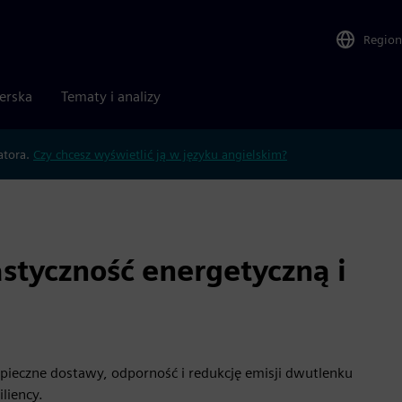
Region
nerska
Tematy i analizy
atora.
Czy chcesz wyświetlić ją w języku angielskim?
styczność energetyczną i
pieczne dostawy, odporność i redukcję emisji dwutlenku
liency.