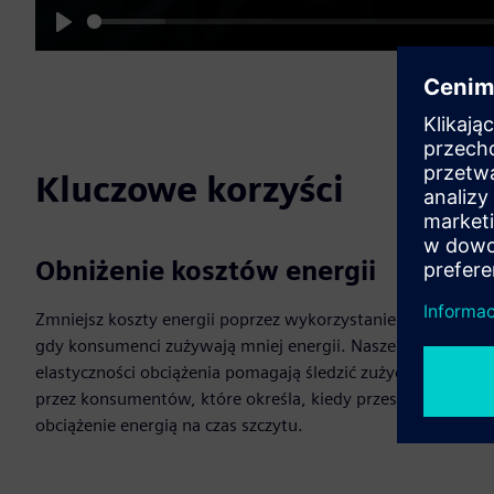
Play
Kluczowe korzyści
Obniżenie kosztów energii
Zmniejsz koszty energii poprzez wykorzystanie sytuacji,
gdy konsumenci zużywają mniej energii. Nasze oferty
elastyczności obciążenia pomagają śledzić zużycie energii
przez konsumentów, które określa, kiedy przesunąć
obciążenie energią na czas szczytu.