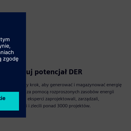
een
Zrealizuj potencjał DER
Zrób kolejny krok, aby generować i magazynować energię
niezależnie za pomocą rozproszonych zasobów energii
(DER). Nasi eksperci zaprojektowali, zarządzali,
zrealizowali i zlecili ponad 3000 projektów.