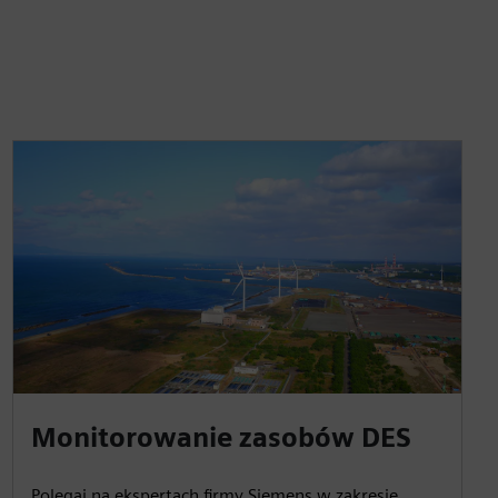
Monitorowanie zasobów DES
Polegaj na ekspertach firmy Siemens w zakresie