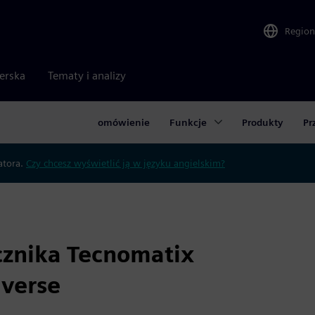
Region
nerska
Tematy i analizy
omówienie
Funkcje
Produkty
Pr
atora.
Czy chcesz wyświetlić ją w języku angielskim?
cznika Tecnomatix
verse