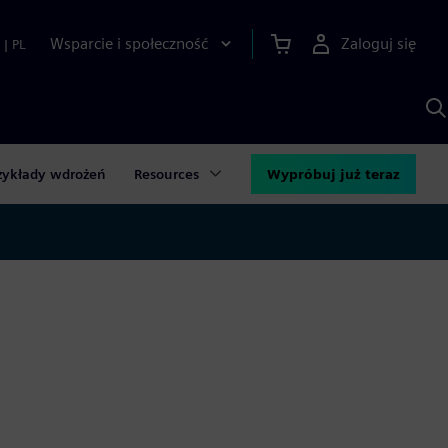
Wsparcie i społeczność
Zaloguj się
|
PL
S
z
p
S
A
zykłady wdrożeń
Resources
Wypróbuj już teraz