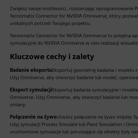
Zwiększ swoje możliwości, rozszerzając oprogramowanie Pr
Tecnomatix Connector for NVIDIA Omniverse, który pozwala
unikalnych potrzeb Twojego projektu.
Tecnomatix Connector for NVIDIA Omniverse to potężna apl
symulacyjne do NVIDIA Omniverse w celu realizacji wizualiz
Kluczowe cechy i zalety
Badanie eksportu
Eksportuj geometrię badania i modelu z
Użyj Omniverse, aby otworzyć badanie lub model, operowa
Eksport symulacji
Eksportuj badania symulacyjne i modele 
Omniverse. Użyj Omniverse, aby otworzyć badanie lub mo
zmiany.
Połączenie na żywo
Utwórz połączenie na żywo między Sym
Użyj symulacji Process Simulate lub Plant Simulation i Om
uruchomione symulacje lub poruszające się obiekty były n