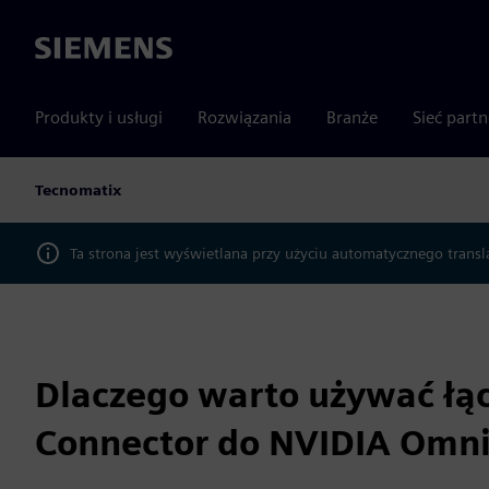
Siemens
Produkty i usługi
Rozwiązania
Branże
Sieć part
Tecnomatix
Ta strona jest wyświetlana przy użyciu automatycznego transl
Dlaczego warto używać łą
Connector do NVIDIA Omni