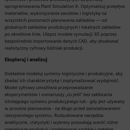
oprogramowania Plant Simulation X. Optymalizuj przepływ
materiałów, wykorzystanie zasobów i logistykę na
wszystkich poziomach planowania zakładów — od
globalnych zakładów produkcyjnych i lokalnych zakładów
po określone linie. Ulepsz modele symulacji 3D poprzez
bezpośrednie importowanie danych CAD, aby zbudować
realistyczny cyfrowy bliźniak produkcji.
Eksploruj i analizuj
Dokładnie modeluj systemy logistyczne i produkcyjne, aby
zbadać ich charakterystykę i zoptymalizować wydajność.
Model cyfrowy umożliwia przeprowadzanie
eksperymentów i scenariuszy „co jeśli” bez zakłócania
istniejącego systemu produkcyjnego lub - gdy jest używany
w procesie planowania - na długo przed zainstalowaniem
rzeczywistego systemu. Rozbudowane narzędzia
analityczne, statystyki i wykresy pozwalają ocenić różne
scenariusze produkcji i podejmować szybkie i rzetelne