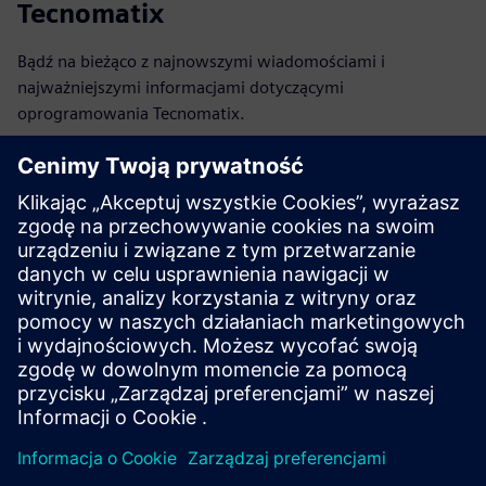
Tecnomatix
Bądź na bieżąco z najnowszymi wiadomościami i
najważniejszymi informacjami dotyczącymi
oprogramowania Tecnomatix.
Odwiedź blog
Społeczność użytkowników
oprogramowania Tecnomatix
Dołącz do rozmowy i uzyskaj odpowiedzi na wszystkie
pytania dotyczące oprogramowania Tecnomatix.
Odwiedź społeczność