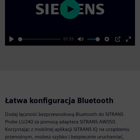
Play
01:33
Play
Mute
Settings
PIP
Enter
fulls
Łatwa konfiguracja Bluetooth
Dodaj łączność bezprzewodową Bluetooth do SITRANS
Probe LU240 za pomocą adaptera SITRANS AW050.
Korzystając z mobilnej aplikacji SITRANS IQ na urządzeniu
przenośnym, możesz szybko i bezpiecznie uruchamiać,