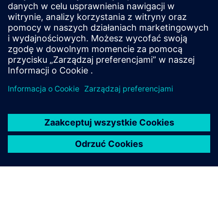
SITRANS mobile IQ is a free app for easy access to
your field devices. Commission, parameterize and
monitor instrumentation via Bluetooth.