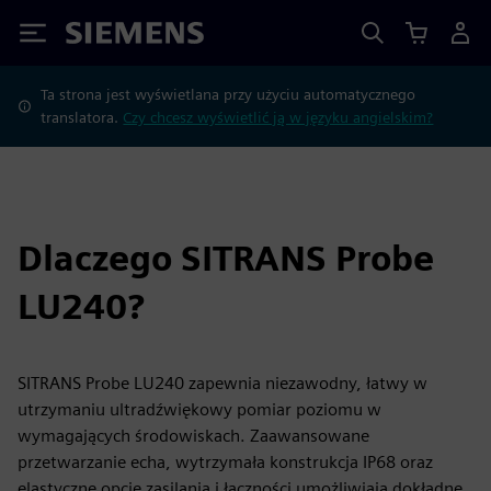
Siemens
Ta strona jest wyświetlana przy użyciu automatycznego
translatora.
Czy chcesz wyświetlić ją w języku angielskim?
Dlaczego SITRANS Probe
LU240?
SITRANS Probe LU240 zapewnia niezawodny, łatwy w
utrzymaniu ultradźwiękowy pomiar poziomu w
wymagających środowiskach. Zaawansowane
przetwarzanie echa, wytrzymała konstrukcja IP68 oraz
elastyczne opcje zasilania i łączności umożliwiają dokładne