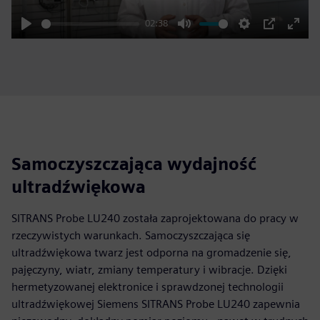
02:38
Play
Mute
Settings
PIP
Enter
fulls
Samoczyszczająca wydajność
ultradźwiękowa
SITRANS Probe LU240 została zaprojektowana do pracy w
rzeczywistych warunkach. Samoczyszczająca się
ultradźwiękowa twarz jest odporna na gromadzenie się,
pajęczyny, wiatr, zmiany temperatury i wibracje. Dzięki
hermetyzowanej elektronice i sprawdzonej technologii
ultradźwiękowej Siemens SITRANS Probe LU240 zapewnia