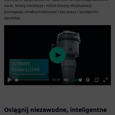
dane, łatwą instalację i niższe koszty eksploatacji -
pomagając zmaksymalizować czas pracy i wydajność
zasobów.
Play
00:56
Play
Mute
Settings
PIP
Enter
fulls
Osiągnij niezawodne, inteligentne