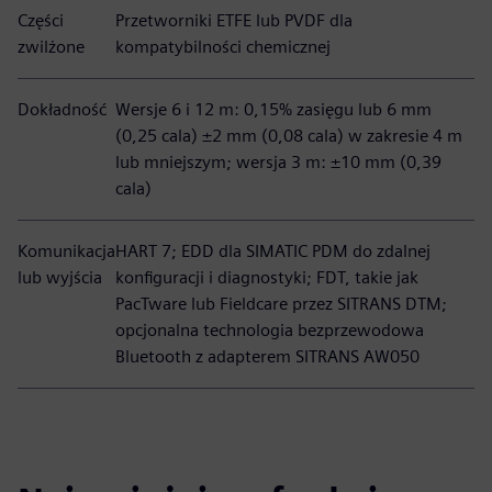
Części
Przetworniki ETFE lub PVDF dla
zwilżone
kompatybilności chemicznej
Dokładność
Wersje 6 i 12 m: 0,15% zasięgu lub 6 mm
(0,25 cala) ±2 mm (0,08 cala) w zakresie 4 m
lub mniejszym; wersja 3 m: ±10 mm (0,39
cala)
Komunikacja
HART 7; EDD dla SIMATIC PDM do zdalnej
lub wyjścia
konfiguracji i diagnostyki; FDT, takie jak
PacTware lub Fieldcare przez SITRANS DTM;
opcjonalna technologia bezprzewodowa
Bluetooth z adapterem SITRANS AW050