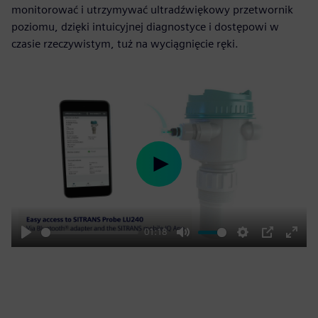
monitorować i utrzymywać ultradźwiękowy przetwornik
poziomu, dzięki intuicyjnej diagnostyce i dostępowi w
czasie rzeczywistym, tuż na wyciągnięcie ręki.
Play
01:18
Play
Mute
Settings
PIP
Enter
fulls