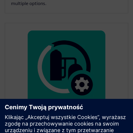
multiple options.
SITRANS mobile IQ