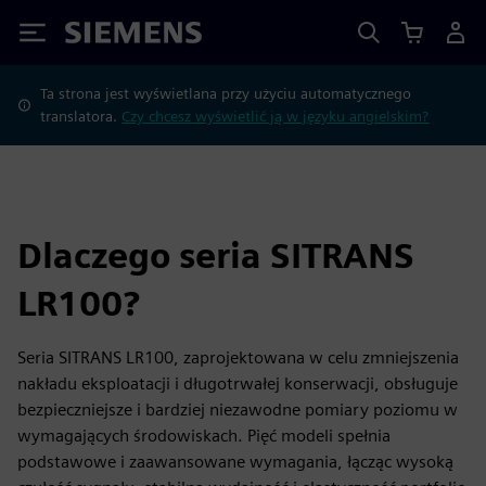
Siemens
Ta strona jest wyświetlana przy użyciu automatycznego
translatora.
Czy chcesz wyświetlić ją w języku angielskim?
Dlaczego seria SITRANS
LR100?
Seria SITRANS LR100, zaprojektowana w celu zmniejszenia
nakładu eksploatacji i długotrwałej konserwacji, obsługuje
bezpieczniejsze i bardziej niezawodne pomiary poziomu w
wymagających środowiskach. Pięć modeli spełnia
podstawowe i zaawansowane wymagania, łącząc wysoką