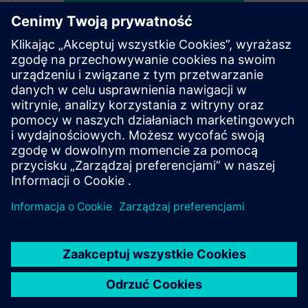
SITRANS mobile IQ
SITRANS mobile IQ is a free app for easy access to
your field devices. Commission, parameterize and
monitor instrumentation via Bluetooth.