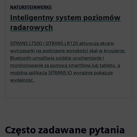
NATURSTEINWERKE
Inteligentny system poziomów
radarowych
SITRANS LT500 i SITRANS LR120 aktywują ekrany
wytrząsarki na podstawie wysokości skał w kruszarce.
Bluetooth umożliwia szybkie uruchamianie i
monitorowanie za pomocą smartfona lub tabletu, a
mobilna aplikacja SITRANS IQ wyraźnie pokazuje
wydajność.
Często zadawane pytania