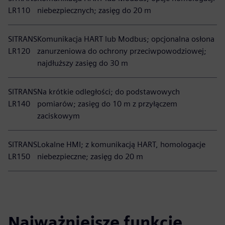
LR110
niebezpiecznych; zasięg do 20 m
SITRANS
Komunikacja HART lub Modbus; opcjonalna osłona
LR120
zanurzeniowa do ochrony przeciwpowodziowej;
najdłuższy zasięg do 30 m
SITRANS
Na krótkie odległości; do podstawowych
LR140
pomiarów; zasięg do 10 m z przyłączem
zaciskowym
SITRANS
Lokalne HMI; z komunikacją HART, homologacje
LR150
niebezpieczne; zasięg do 20 m
Najważniejsze funkcje