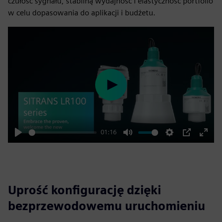
czułość sygnału, stabilną wydajność i elastyczność portfolio
w celu dopasowania do aplikacji i budżetu.
Play
01:16
Play
Mute
Settings
PIP
Enter
fulls
Uprość konfigurację dzięki
bezprzewodowemu uruchomieniu