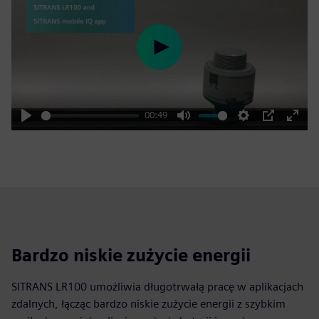
Play
00:49
Play
Mute
Settings
PIP
Enter
fulls
Bardzo niskie zużycie energii
SITRANS LR100 umożliwia długotrwałą pracę w aplikacjach
zdalnych, łącząc bardzo niskie zużycie energii z szybkim