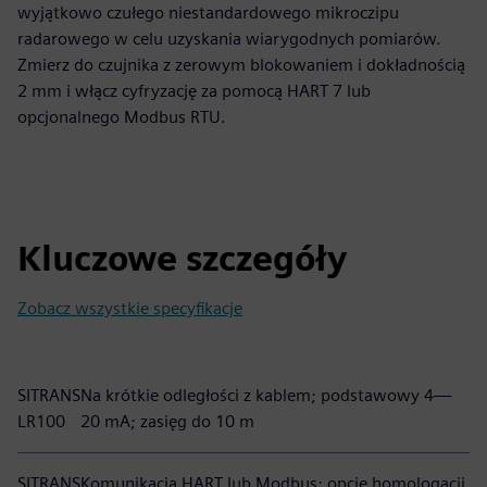
wyjątkowo czułego niestandardowego mikroczipu
radarowego w celu uzyskania wiarygodnych pomiarów.
Zmierz do czujnika z zerowym blokowaniem i dokładnością
2 mm i włącz cyfryzację za pomocą HART 7 lub
opcjonalnego Modbus RTU.
Kluczowe szczegóły
Zobacz wszystkie specyfikacje
SITRANS
Na krótkie odległości z kablem; podstawowy 4—
LR100
20 mA; zasięg do 10 m
SITRANS
Komunikacja HART lub Modbus; opcje homologacji