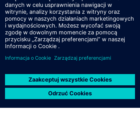
Cała linia zapewnia poziom ochrony do IP65, wysoką
niezawodność styków i żywotność elektryczną do 500
000 cykli, wspierając niezawodną pracę w
zastosowaniach przemysłowych.