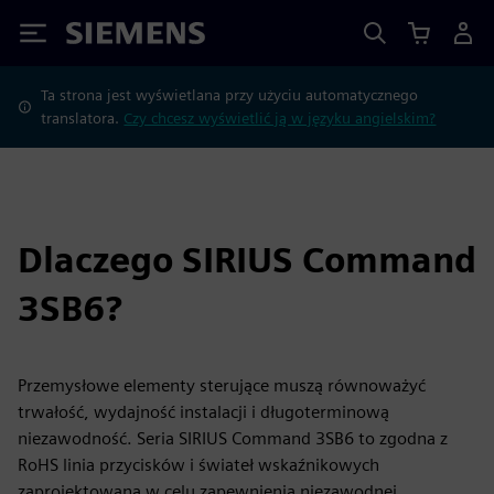
Siemens
Ta strona jest wyświetlana przy użyciu automatycznego
translatora.
Czy chcesz wyświetlić ją w języku angielskim?
Dlaczego SIRIUS Command
3SB6?
Przemysłowe elementy sterujące muszą równoważyć
trwałość, wydajność instalacji i długoterminową
niezawodność. Seria SIRIUS Command 3SB6 to zgodna z
RoHS linia przycisków i świateł wskaźnikowych
zaprojektowana w celu zapewnienia niezawodnej