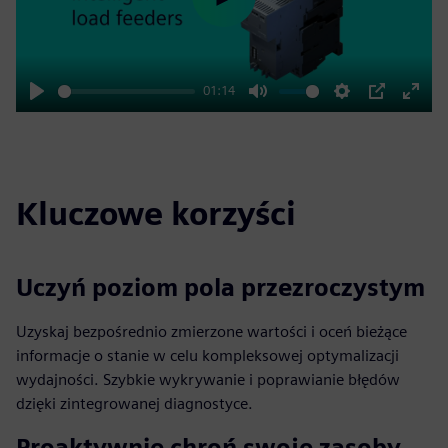
Play
01:14
Play
Mute
Settings
PIP
Enter
fulls
Kluczowe korzyści
Uczyń poziom pola przezroczystym
Uzyskaj bezpośrednio zmierzone wartości i oceń bieżące
informacje o stanie w celu kompleksowej optymalizacji
wydajności. Szybkie wykrywanie i poprawianie błędów
dzięki zintegrowanej diagnostyce.
Proaktywnie chroń swoje zasoby