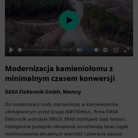
Play
03:01
Play
Mute
Settings
PIP
Enter
fulls
Modernizacja kamieniołomu z
minimalnym czasem konwersji
DASA Elektronik GmbH, Niemcy
Do modernizacji szafy sterowniczej w kamieniołomie
obsługiwanym przez Grupę AMO/Debus, firma DASA
Elektronik wdrożyła SIRIUS 3RA8 intelligent load feeders.
Inteligentne podajniki obciążenia umożliwiają teraz ciągłe
monitorowanie aktualnych wartości i zbieranie danych