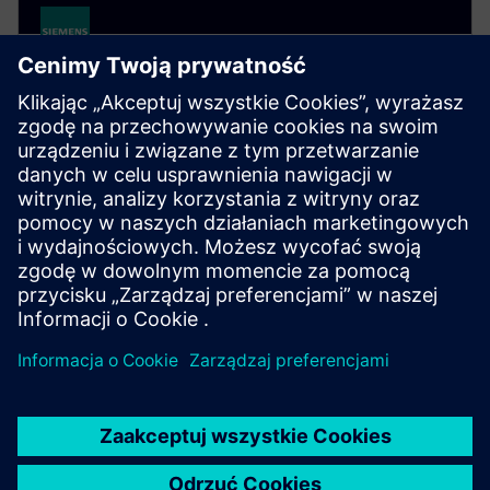
SIRIUS CONTROL
SIRIUS 3RV2 circuit breakers
SIRIUS 3RV2 motor starter protectors provide ideal
protection for machines and plants, quickly
disconnecting equipment to prevent expensive
damage.