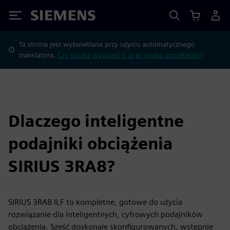
Siemens
Ta strona jest wyświetlana przy użyciu automatycznego
translatora.
Czy chcesz wyświetlić ją w języku angielskim?
Dlaczego inteligentne
podajniki obciążenia
SIRIUS 3RA8?
SIRIUS 3RA8 ILF to kompletne, gotowe do użycia
rozwiązanie dla inteligentnych, cyfrowych podajników
obciążenia. Sześć doskonale skonfigurowanych, wstępnie