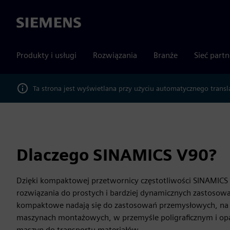
Siemens
Produkty i usługi
Rozwiązania
Branże
Sieć part
Ta strona jest wyświetlana przy użyciu automatycznego transl
Dlaczego SINAMICS V90?
Dzięki kompaktowej przetwornicy częstotliwości SINAMICS 
rozwiązania do prostych i bardziej dynamicznych zastosow
kompaktowe nadają się do zastosowań przemysłowych, na 
maszynach montażowych, w przemyśle poligraficznym i o
maszyn do transportu materiałów.