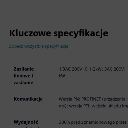
Kluczowe specyfikacje
Zobacz wszystkie specyfikacje
Zasilanie
1/3AC 200V: 0,1-2kW; 3AC 200V
liniowe i
kW
zasilanie
Komunikacja
Wersja PN: PROFINET (urządzenie IO
ms); wersja PTI: wejście układu
Wydajność
300% prądu znamionowego przez 