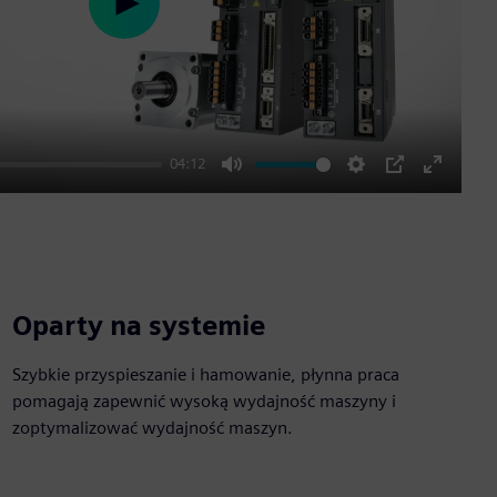
Play
04:12
Mute
Settings
PIP
Enter
fullscre
Oparty na systemie
Szybkie przyspieszanie i hamowanie, płynna praca
pomagają zapewnić wysoką wydajność maszyny i
zoptymalizować wydajność maszyn.