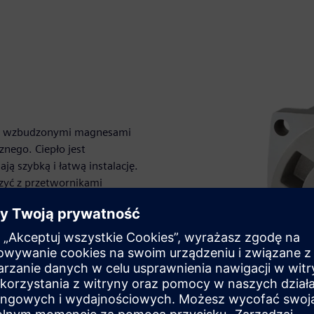
ymi wzbudzonymi magnesami
nego. Ciepło jest
ją szybką i łatwą instalację.
ączyć z przetwornikami
m serwo.