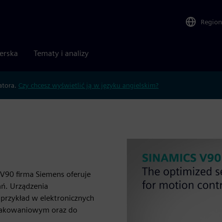
Region
nerska
Tematy i analizy
atora.
Czy chcesz wyświetlić ją w języku angielskim?
V90 firma Siemens oferuje
ań. Urządzenia
przykład w elektronicznych
pakowaniowym oraz do