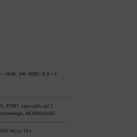
: 1—2kW; 3AC 400V: 0,4—7
, RT/IRT, czas cyklu od 2
 impulsowego, MODBUS/USS
300 ms co 10 s