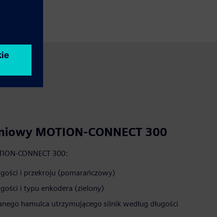
eniowy MOTION-CONNECT 300
OTION-CONNECT 300:
ugości i przekroju (pomarańczowy)
ości i typu enkodera (zielony)
nego hamulca utrzymującego silnik według długości