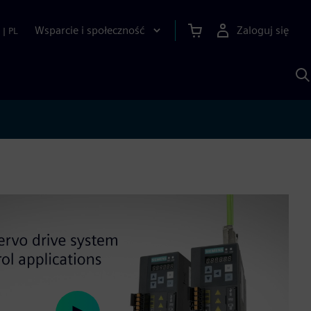
Wsparcie i społeczność
Zaloguj się
|
PL
S
z
p
S
A