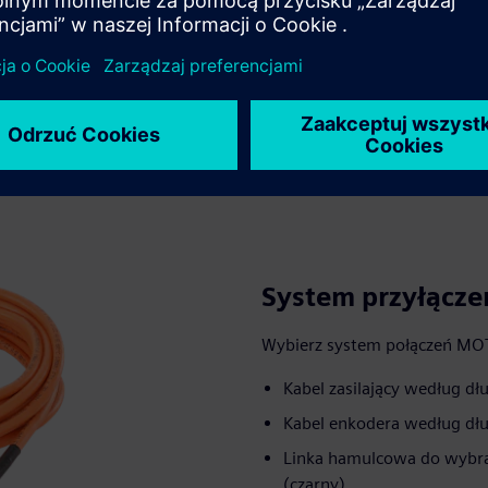
System przyłącz
Wybierz system połączeń M
Kabel zasilający według dł
Kabel enkodera według dług
Linka hamulcowa do wybra
(czarny)