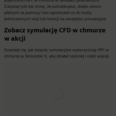
pojemności HPC w chmurze w okresach pracowitych.
Zużywaj tyle lub mniej, ile potrzebujesz, dzięki cenom
płatnym za pomocą i bez ograniczeń co do liczby
jednoczesnych sesji lub licencji na narzędzia symulacyjne.
Zobacz symulację CFD w chmurze
w akcji
Dowiedz się, jak zespoły symulacyjne wykorzystują HPC w
chmurze w Simcenter X, aby działać szybciej i robić więcej.
Play