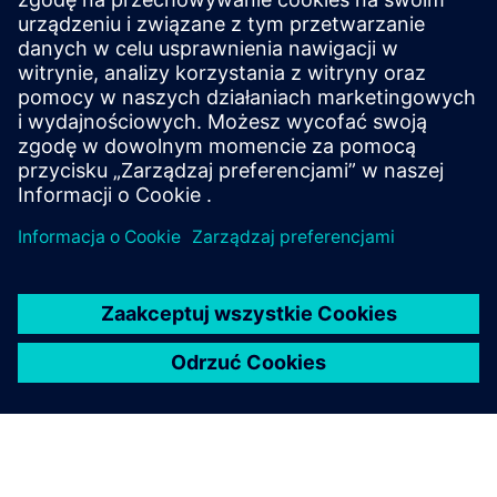
Skalibrowany model termiczny półprzewodników
mocy Energoelektronika Chłodzenie Niezawodność
cieplna elektroniki mocy Symulacja chłodzenia
elektroniki w Simcenter Flotherm Testy termiczne
elektroniki mocy Sym...