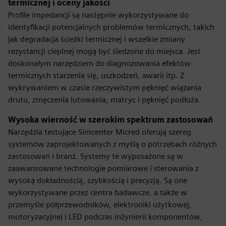
termicznej i oceny jakości
Profile impedancji są następnie wykorzystywane do
identyfikacji potencjalnych problemów termicznych, takich
jak degradacja ścieżki termicznej i wszelkie zmiany
rezystancji cieplnej mogą być śledzone do miejsca. Jest
doskonałym narzędziem do diagnozowania efektów
termicznych starzenia się, uszkodzeń, awarii itp. Z
wykrywaniem w czasie rzeczywistym pęknięć wiązania
drutu, zmęczenia lutowania, matryc i pęknięć podłoża.
Wysoka wierność w szerokim spektrum zastosowań
Narzędzia testujące Simcenter Micred oferują szereg
systemów zaprojektowanych z myślą o potrzebach różnych
zastosowań i branż. Systemy te wyposażone są w
zaawansowane technologie pomiarowe i sterowania z
wysoką dokładnością, szybkością i precyzją. Są one
wykorzystywane przez centra badawcze, a także w
przemyśle półprzewodników, elektroniki użytkowej,
motoryzacyjnej i LED podczas inżynierii komponentów,