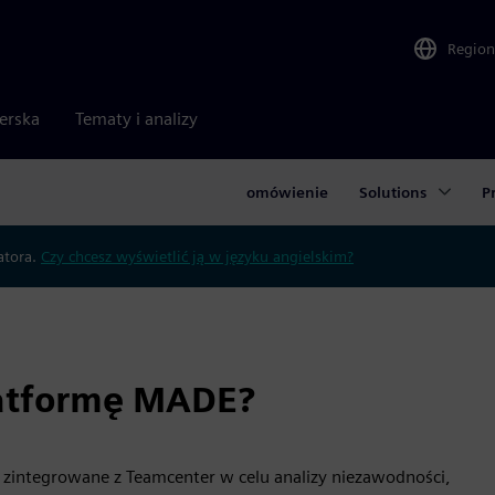
Region
nerska
Tematy i analizy
omówienie
Solutions
P
atora.
Czy chcesz wyświetlić ją w języku angielskim?
latformę MADE?
integrowane z Teamcenter w celu analizy niezawodności,