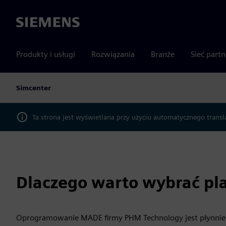
Siemens
Produkty i usługi
Rozwiązania
Branże
Sieć part
Simcenter
Ta strona jest wyświetlana przy użyciu automatycznego transl
Dlaczego warto wybrać p
Oprogramowanie MADE firmy PHM Technology jest płynnie z