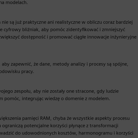
 na modelach.
 nie są już praktyczne ani realistyczne w obliczu coraz bardziej
 cyfrowy bliźniak, aby pomóc zidentyfikować i zmniejszyć
zwiększyć dostępność i promować ciągłe innowacje inżynieryjne
aby zapewnić, że dane, metody analizy i procesy są spójne,
odowisku pracy.
jego zespołu, aby nie zostały one stracone, gdy ludzie
m pomóc, integrując wiedzę o domenie z modelem.
większenia pamięci RAM, chyba że wszystkie aspekty procesu
ograniczą potencjalne korzyści płynące z transformacji
owadzić do udowodnionych kosztów, harmonogramu i korzyści