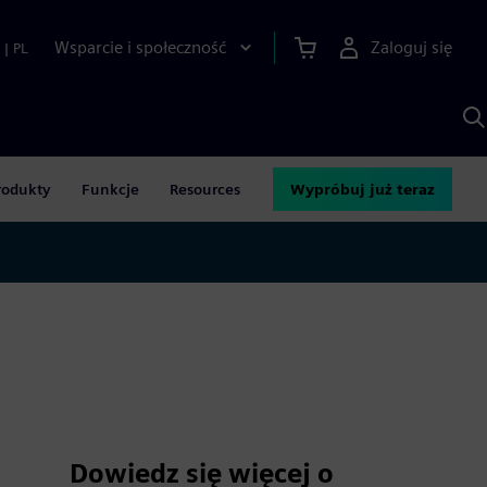
Wsparcie i społeczność
Zaloguj się
|
PL
S
z
p
S
A
rodukty
Funkcje
Resources
Wypróbuj już teraz
Dowiedz się więcej o