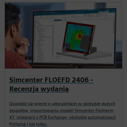
Simcenter FLOEFD 2406 -
Recenzja wydania
Dowiedz się więcej o ulepszeniach w obsłudze dużych
zespołów, importowaniu modeli Simcenter Flotherm
XT, integracji z PCB Exchange, obsłudze automatyzacji
Pythona i nie tylko.