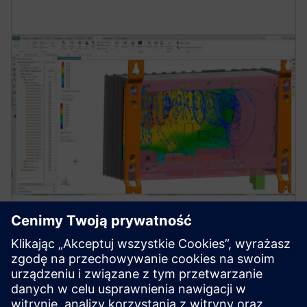
Symulacja i testowanie
niezawodności termicznej
Dowiedz się, jak usprawnić analizę termiczną i
termomechaniczną w celu opracowania niezawodnych