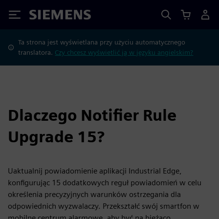
Siemens
Ta strona jest wyświetlana przy użyciu automatycznego
translatora.
Czy chcesz wyświetlić ją w języku angielskim?
Dlaczego Notifier Rule
Upgrade 15?
Uaktualnij powiadomienie aplikacji Industrial Edge,
konfigurując 15 dodatkowych reguł powiadomień w celu
określenia precyzyjnych warunków ostrzegania dla
odpowiednich wyzwalaczy. Przekształć swój smartfon w
mobilne centrum alarmowe, aby być na bieżąco