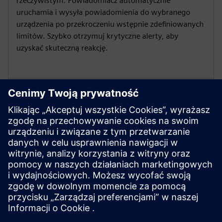
rzeczywistym. Powiadomiacz automatycznie
uruchamia i wysyła powiadomienia do wybranego
urządzenia po przekroczeniu wstępnie zdefiniowanych
limitów. Szybko otrzymuj krytyczne alerty, aby
uzyskać skuteczną reakcję.
Integracja Industrial Edge
Integracja z Industrial Edge Apps, takimi jak
Performance Insight lub Energy Manager. Wyzwalaj
powiadomienia z tych aplikacji w Notifier, aby
utworzyć ujednolicone, responsywne środowisko
operacyjne dla zasobów.