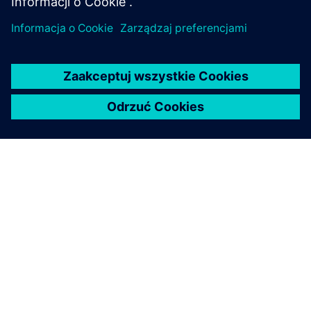
cyberzagrożeniami, konieczne jest wdrożenie — i ciągłe
utrzymywanie — całościowej, najnowocześniejszej
koncepcji bezpieczeństwa przemysłowego. Produkty i
rozwiązania Siemens stanowią tylko jeden element takiej
koncepcji. Aby uzyskać więcej informacji na temat
bezpieczeństwa przemysłowego, odwiedź stronę.
Dowiedz się więcej