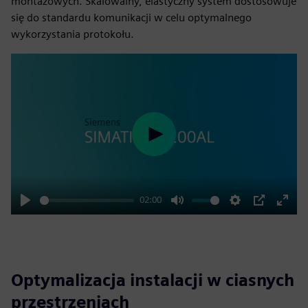
montażowych. Skalowalny, elastyczny system dostosowuje
się do standardu komunikacji w celu optymalnego
wykorzystania protokołu.
Play
02:00
Play
Mute
Settings
PIP
Enter
fulls
Optymalizacja instalacji w ciasnych
przestrzeniach