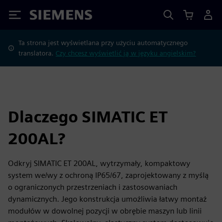
Siemens
Ta strona jest wyświetlana przy użyciu automatycznego
translatora.
Czy chcesz wyświetlić ją w języku angielskim?
Dlaczego SIMATIC ET
200AL?
Odkryj SIMATIC ET 200AL, wytrzymały, kompaktowy
system we/wy z ochroną IP65/67, zaprojektowany z myślą
o ograniczonych przestrzeniach i zastosowaniach
dynamicznych. Jego konstrukcja umożliwia łatwy montaż
modułów w dowolnej pozycji w obrębie maszyn lub linii