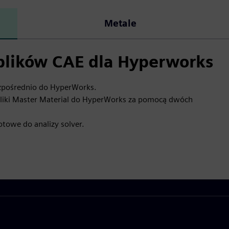
Metale
plików CAE dla Hyperworks
zpośrednio do HyperWorks.
 pliki Master Material do HyperWorks za pomocą dwóch
otowe do analizy solver.