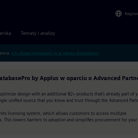
Region
nerska
Tematy i analizy
atora.
Czy chcesz wyświetlić ją w języku angielskim?
atabasePro by Applus w oparciu o Advanced Partn
timize design with an additional 82+ products that’s already part of 
single unified source that you know and trust through the Advanced Part
Units licensing system, which allows customers to access multiple
s. This lowers barriers to adoption and simplifies procurement for your