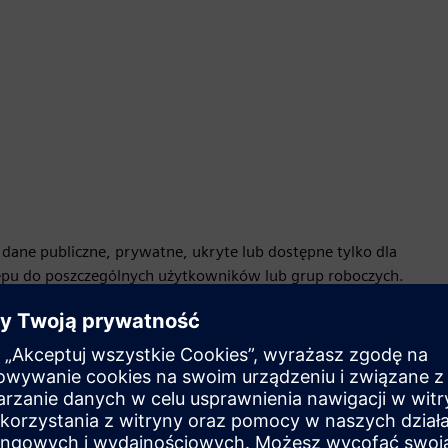
ń dane publiczne, prywatne, ukryte lub dostępne tylko dla
tępu do poszczególnych użytkowników lub grup roboczych.
łpracownikom za pomocą łącza e-mail lub osadzaj
nternetowych.
y przez certyfikat danych, który zapewnia pełną
try testowe, szczegóły próbki i próbki, datę i akredytację.