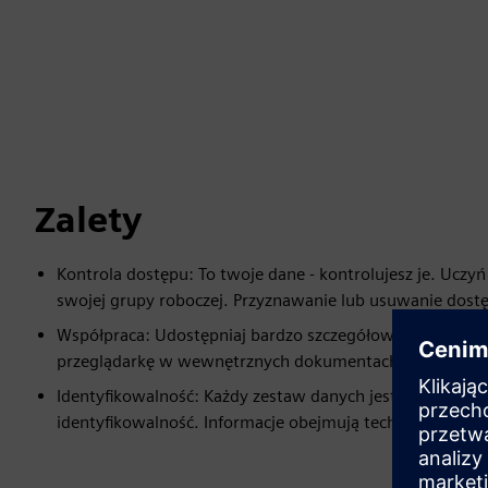
Zalety
Kontrola dostępu: To twoje dane - kontrolujesz je. Uczy
swojej grupy roboczej. Przyznawanie lub usuwanie dos
Współpraca: Udostępniaj bardzo szczegółowe dane wspó
przeglądarkę w wewnętrznych dokumentach i mediach i
Identyfikowalność: Każdy zestaw danych jest obsługiwan
identyfikowalność. Informacje obejmują techniki i parame