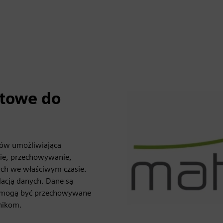
etowe do
łów umożliwiająca
ie, przechowywanie,
ych we właściwym czasie.
dacją danych. Dane są
ie mogą być przechowywane
nikom.