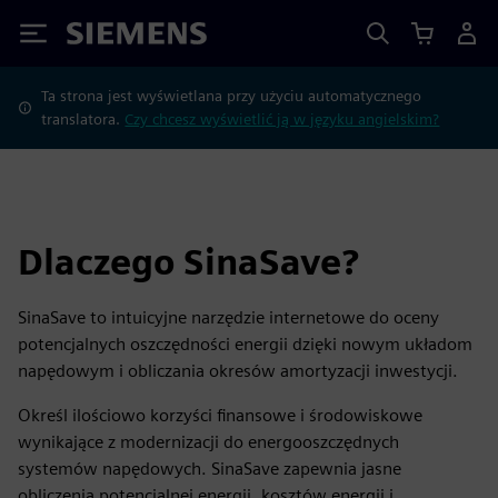
Siemens
Ta strona jest wyświetlana przy użyciu automatycznego
translatora.
Czy chcesz wyświetlić ją w języku angielskim?
Dlaczego SinaSave?
SinaSave to intuicyjne narzędzie internetowe do oceny
potencjalnych oszczędności energii dzięki nowym układom
napędowym i obliczania okresów amortyzacji inwestycji.
Określ ilościowo korzyści finansowe i środowiskowe
wynikające z modernizacji do energooszczędnych
systemów napędowych. SinaSave zapewnia jasne
obliczenia potencjalnej energii, kosztów energii i