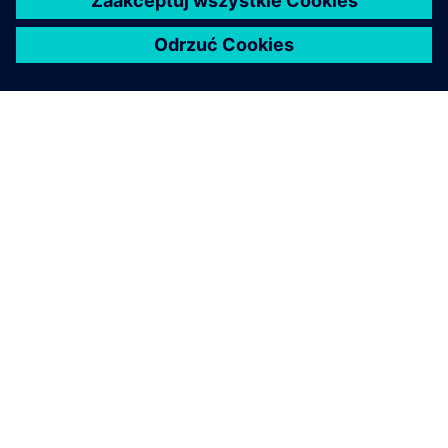
O FIRMIE SIEMENS
INFORMACJE O FIRMIE
SKONTAKTUJ SIĘ Z NAMI
KARIERA