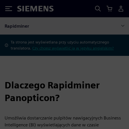
Siemens
Rapidminer
Ta strona jest wyświetlana przy użyciu automatycznego
translatora.
Czy chcesz wyświetlić ją w języku angielskim?
Dlaczego Rapidminer
Panopticon?
Umożliwia dostarczanie pulpitów nawigacyjnych Business
Intelligence (BI) wyświetlających dane w czasie