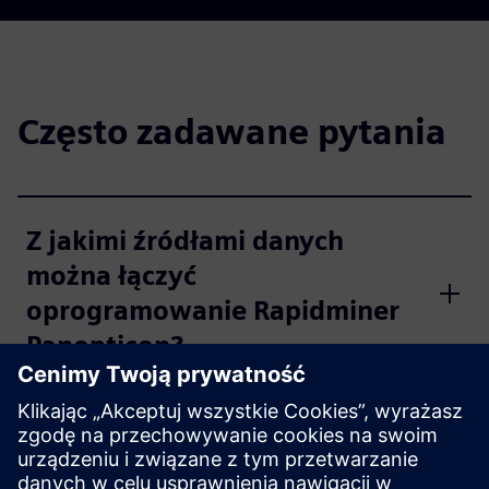
Często zadawane pytania
Z jakimi źródłami danych
można łączyć
oprogramowanie Rapidminer
Panopticon?
Jakie przypadki użycia handlu
papierami wartościowymi