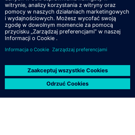
najlepiej pasują do
Rapidminer Panopticon?
Czy Rapidminer Panopticon
jest wieloma najemcami?
Jakich dostawców usług w
chmurze obsługuje
Rapidminer Panopticon?