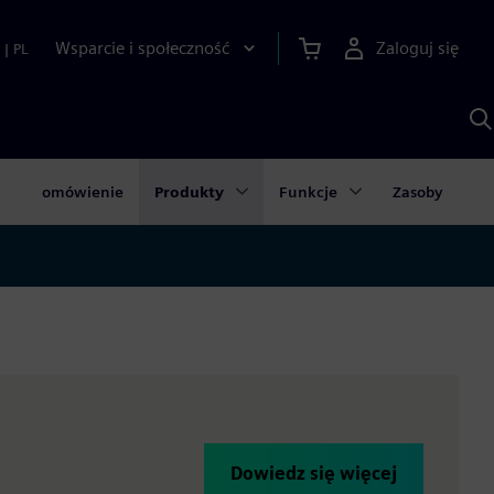
Wsparcie i społeczność
Zaloguj się
|
PL
S
z
p
S
A
omówienie
Produkty
Funkcje
Zasoby
Dowiedz się więcej