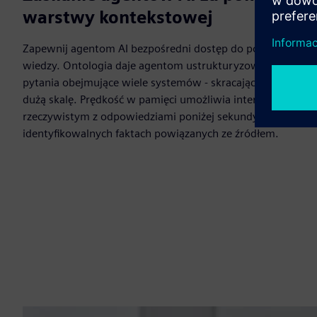
warstwy kontekstowej
Zapewnij agentom AI bezpośredni dostęp do połączonych dany
wiedzy. Ontologia daje agentom ustrukturyzowane skróty 
pytania obejmujące wiele systemów - skracając czas odpowi
dużą skalę. Prędkość w pamięci umożliwia interaktywną eks
rzeczywistym z odpowiedziami poniżej sekundy. Ugruntuj
identyfikowalnych faktach powiązanych ze źródłem.