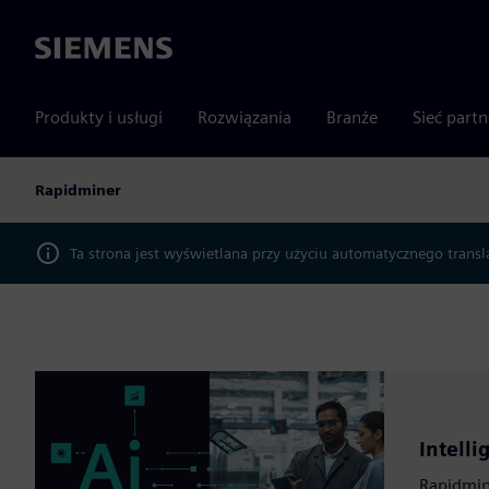
Siemens
Produkty i usługi
Rozwiązania
Branże
Sieć part
Rapidminer
Ta strona jest wyświetlana przy użyciu automatycznego transl
Intelli
Rapidmine