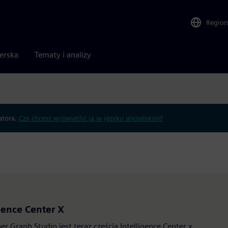
Region
nerska
Tematy i analizy
atora.
Czy chcesz wyświetlić ją w języku angielskim?
gence Center X
r Graph Studio jest teraz częścią Intelligence Center x.