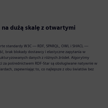
 na dużą skalę z otwartymi
rte standardy W3C — RDF, SPARQL, OWL i SHACL —
ść, brak blokady dostawcy i elastyczne zapytania w
rukturyzowanych danych z różnych źródeł. Algorytmy
ości za pośrednictwem RDF-Star są obsługiwane natywnie w
dardach, zapewniając to, co najlepsze z obu światów bez