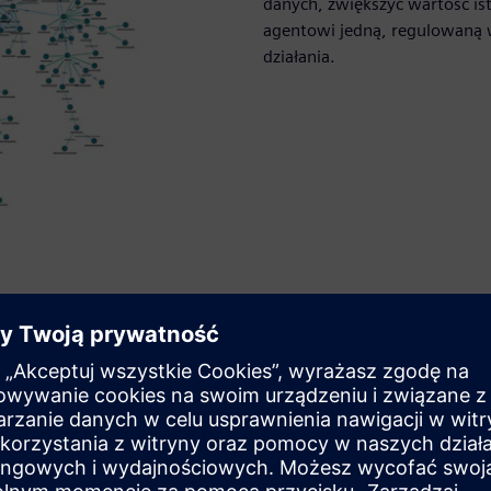
danych, zwiększyć wartość is
agentowi jedną, regulowaną 
działania.
rporacyjnej