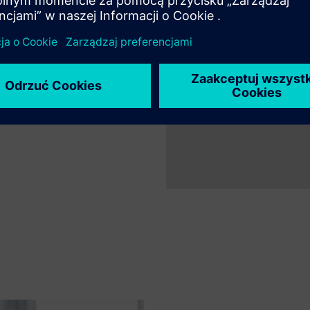
ch i relacji, żyj na wykresie
do odpowiadania na złożone
edzi i zużycie tokenów na
plorację w czasie
 odpowiedź każdego agenta w
Play