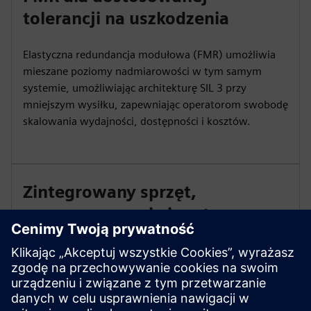
tolerancji na uszkodzenia
Elastyczna redundancja modułowa (FMR) umożliwia
mieszane poziomy nadmiarowości w tym samym
systemie, umożliwiając architekturę SIL 3 przy
mniejszym wysiłku, zapewniając operatorom swobodę
skalowania wydajności, dostępności i kosztów.
Zintegrowany sprzęt,
oprogramowanie i systemy
awaryjne
PTI prowadzi badania koordynacji izolacji, rozmiaru
ograniczników przepięciowych i ochrony przed
przepięciami. Eksperci oceniają zagrożenia SSR, SSTI i