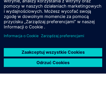
SSCI i zalecają środki łagodzące w celu ochrony sprzętu
i poprawy niezawodności sieci.