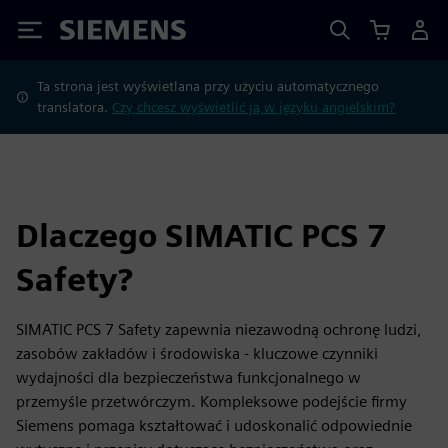
Siemens
Ta strona jest wyświetlana przy użyciu automatycznego
translatora.
Czy chcesz wyświetlić ją w języku angielskim?
Dlaczego SIMATIC PCS 7
Safety?
SIMATIC PCS 7 Safety zapewnia niezawodną ochronę ludzi,
zasobów zakładów i środowiska - kluczowe czynniki
wydajności dla bezpieczeństwa funkcjonalnego w
przemyśle przetwórczym. Kompleksowe podejście firmy
Siemens pomaga kształtować i udoskonalić odpowiednie