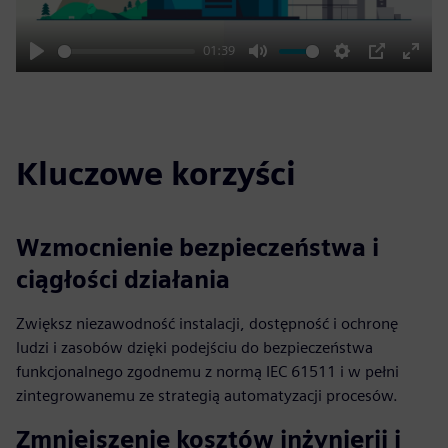
01:39
Play
Mute
Settings
PIP
Enter
fulls
Kluczowe korzyści
Wzmocnienie bezpieczeństwa i
ciągłości działania
Zwiększ niezawodność instalacji, dostępność i ochronę
ludzi i zasobów dzięki podejściu do bezpieczeństwa
funkcjonalnego zgodnemu z normą IEC 61511 i w pełni
zintegrowanemu ze strategią automatyzacji procesów.
Zmniejszenie kosztów inżynierii i