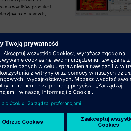
owania wyników produkcji
nieryjnych do udanych,
Projektowanie paneli
produkcyjnych
Szybko utwórz panel z wieloma płytkami
drukowanymi, korzystając z funkcji projektu panelu.
Wybierz automatycznego kreatora panelu,
wprowadź kilka podstawowych parametrów, a układ
panelu z minimalną ilością odpadów materiałowych
jest przeznaczony dla Ciebie.