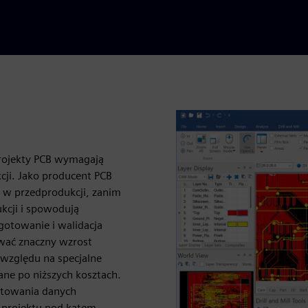
 projekty PCB wymagają
cji. Jako producent PCB
 w przedprodukcji, zanim
cji i spowodują
gotowanie i walidacja
wać znaczny wzrost
względu na specjalne
ne po niższych kosztach.
rtowania danych
y projektu pod kątem