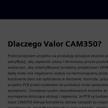
Dlaczego Valor CAM350?
Przed przejściem projektu na produkcję dzisiejsze złożone
weryfikacji, aby zapewnić udany i terminowy proces produk
ważne jest, aby zidentyfikować problemy projektowe i DFM
będą miały one negatywny wpływ na harmonogramy produk
kosztowne złom lub opóźnienia w dostawie. Kontrola, przy
projektu PCB przed wydaniem do produkcji może spowodo
wydajności. Zmniejsza ryzyko nieoczekiwanych kosztów ze 
wymagania dotyczące obsługi i zapewnia, że PCB są budowa
Valor CAM350 oferuje kompletny zestaw narzędzi do impo
projektowych, modyfikacji danych w razie potrzeby, analiz