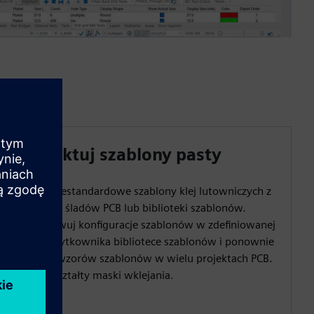
Projektuj szablony pasty
Twórz niestandardowe szablony klej lutowniczych z
Gerbera, śladów PCB lub biblioteki szablonów.
Przechowuj konfiguracje szablonów w zdefiniowanej
przez użytkownika bibliotece szablonów i ponownie
używaj wzorów szablonów w wielu projektach PCB.
Twórz kształty maski wklejania.