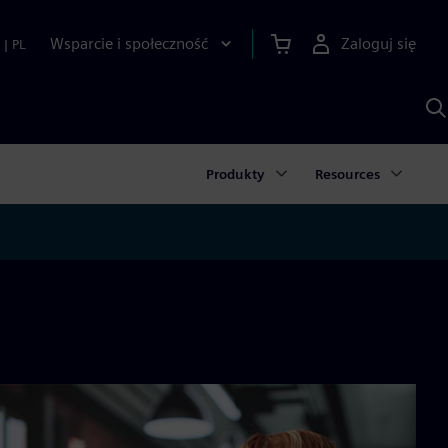
Wsparcie i społeczność
Zaloguj się
|
PL
S
z
p
S
A
Produkty
Resources