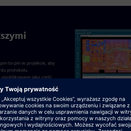
ższymi
pin-to-pin w projekcie, aby
rdu protokołu.
opublikowane jako część
na, ponieważ większość
h; nie tworzą ani układów
Analiza Compliance
systemów: płyty systemowe.
antów systemów musiała
za przy użyciu modeli
odaje to warstwę