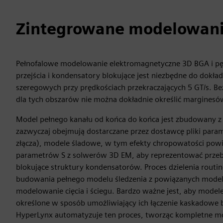
Zintegrowane modelowan
Pełnofalowe modelowanie elektromagnetyczne 3D BGA i pęk
przejścia i kondensatory blokujące jest niezbędne do dokład
szeregowych przy prędkościach przekraczających 5 GT/s. B
dla tych obszarów nie można dokładnie określić margines
Model pełnego kanału od końca do końca jest zbudowany z
zazwyczaj obejmują dostarczane przez dostawcę pliki param
złącza), modele śladowe, w tym efekty chropowatości powie
parametrów S z solwerów 3D EM, aby reprezentować przebi
blokujące struktury kondensatorów. Proces dzielenia routin
budowania pełnego modelu śledzenia z powiązanych modeli
modelowanie cięcia i ściegu. Bardzo ważne jest, aby modele
określone w sposób umożliwiający ich łączenie kaskadowe
HyperLynx automatyzuje ten proces, tworząc kompletne mod