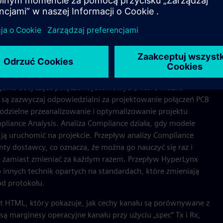
zyskania i walidacji, a
sto różni się w zależności
gania dotyczące połączeń systemowych, które można
 są zazwyczaj odpowiedzialni za projektowanie połączeń PCB
zielne przeanalizowanie i optymalizowanie projektu
liance Analysis. Analiza Compliance działa, gdy modele
ją uruchomić na projekcie. Przepływ analizy Compliance
y dostawcy, co oznacza, że można go nauczyć się raz i
 zamiast zmieniać za każdym razem. Przepływ HyperLynx
 innych technik opartych na standardach, które zmieniają
od protokołu.
 HTML, który pokazuje, jak cechy kanału są porównywane z
 marginesy operacyjne kanału przy użyciu „spec” Tx i Rx,