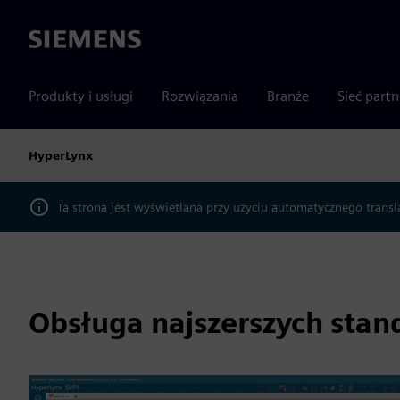
Siemens
Produkty i usługi
Rozwiązania
Branże
Sieć part
HyperLynx
Ta strona jest wyświetlana przy użyciu automatycznego transl
Obsługa najszerszych sta