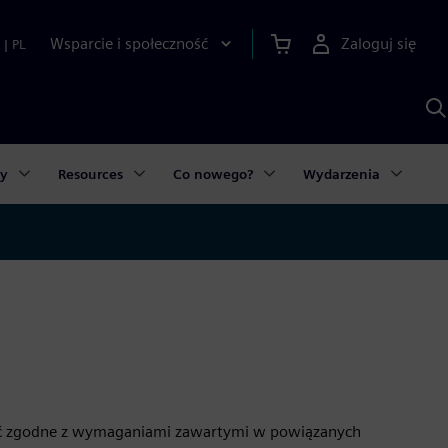
Wsparcie i społeczność
Zaloguj się
|
PL
S
z
p
S
A
ty
Resources
Co nowego?
Wydarzenia
ć zgodne z wymaganiami zawartymi w powiązanych