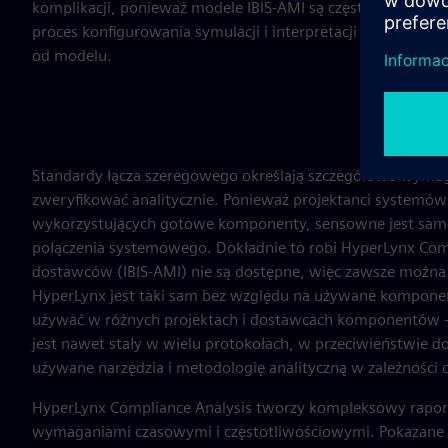
komplikacji, ponieważ modele IBIS-AMI są często trudne do u
proces konfigurowania symulacji i interpretacji wyników czę
od modelu.
Standardy łącza szeregowego określają szczegółowe wyma
zweryfikować analitycznie. Ponieważ projektanci systemów
wykorzystujących gotowe komponenty, sensowne jest samod
połączenia systemowego. Dokładnie to robi HyperLynx Comp
dostawców (IBIS-AMI) nie są dostępne, więc zawsze można 
HyperLynx jest taki sam bez względu na używane komponent
używać w różnych projektach i dostawcach komponentów -
jest nawet stały w wielu protokołach, w przeciwieństwie do
używane narzędzia i metodologię analityczną w zależności 
HyperLynx Compliance Analysis tworzy kompleksowy raport
wymaganiami czasowymi i częstotliwościowymi. Pokazane są