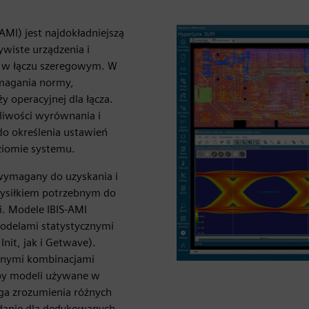
MI) jest najdokładniejszą
wiste urządzenia i
x w łączu szeregowym. W
ymagania normy,
 operacyjnej dla łącza.
liwości wyrównania i
do określenia ustawień
iomie systemu.
 wymagany do uzyskania i
wysiłkiem potrzebnym do
i. Modele IBIS-AMI
odelami statystycznymi
nit, jak i Getwave).
óżnymi kombinacjami
ypy modeli używane w
ga zrozumienia różnych
adanie dla dedykowanych