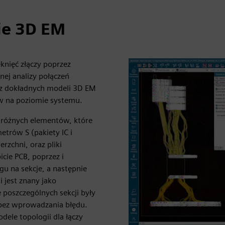
ie 3D EM
nięć złączy poprzez
nej analizy połączeń
ez dokładnych modeli 3D EM
ów na poziomie systemu.
 różnych elementów, które
etrów S (pakiety IC i
rzchni, oraz pliki
cie PCB, poprzez i
gu na sekcje, a następnie
 jest znany jako
 poszczególnych sekcji były
 bez wprowadzania błędu.
ele topologii dla łączy