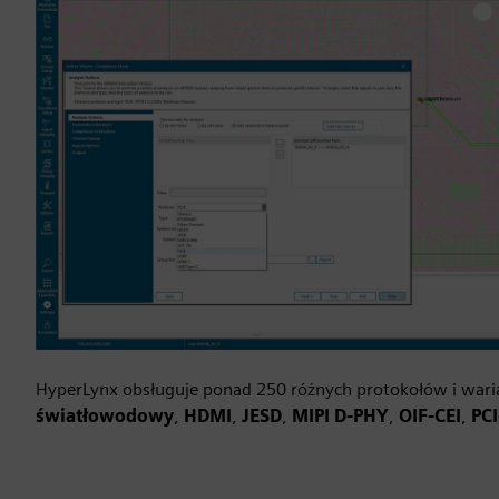
HyperLynx obsługuje ponad 250 różnych protokołów i war
światłowodowy
,
HDMI
,
JESD
,
MIPI D-PHY
,
OIF-CEI
,
PCI