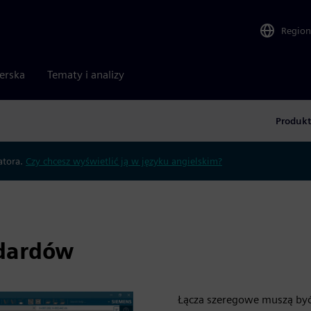
Region
nerska
Tematy i analizy
Produk
atora.
Czy chcesz wyświetlić ją w języku angielskim?
ndardów
Łącza szeregowe muszą by