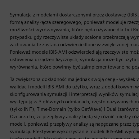
Symulacja z modelami dostarczonymi przez dostawcę (IBIS-A
formą analizy łącza szeregowego, ponieważ modeluje rzeczy
możliwości wyrównywania, które będą używane dla Tx i R
przypadku gdy rzeczywiste układy scalone przekraczają w
zachowania te zostaną odzwierciedlone w zwiększonej marży
Ponieważ modele IBIS-AMI odzwierciedlają rzeczywiste moż
ustawienia urządzeń fizycznych, symulacja może być użyta 
wyrównania, które powinny być zaimplementowane na poz
Ta zwiększona dokładność ma jednak swoją cenę - wysiłek
walidacji modeli IBIS-AMI do użytku, wraz z dodatkowym 
skonfigurowania symulacji i interpretacji wyników symulacj
występują w 3 głównych odmianach, często nazywanych m
(tylko INIT), Time-Domain (tylko GetWave) i Dual (zarówno I
Oznacza to, że przepływy analizy będą się różnić między r
modeli, ponieważ przepływy analizy są napędzane przez t
symulacji. Efektywne wykorzystanie modeli IBIS-AMI wyma
typów modeli i ich właściwego zastosowania; zazwyczaj z