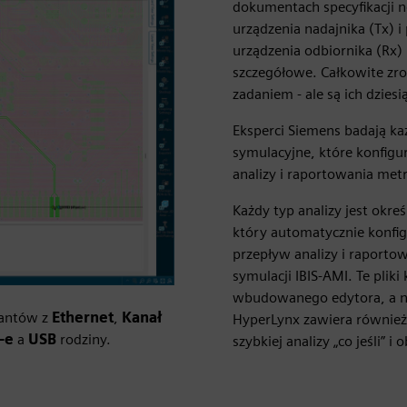
dokumentach specyfikacji n
urządzenia nadajnika (Tx) i
urządzenia odbiornika (Rx) i
szczegółowe. Całkowite zr
zadaniem - ale są ich dzies
Eksperci Siemens badają ka
symulacyjne, które konfig
analizy i raportowania me
Każdy typ analizy jest okr
który automatycznie konfi
przepływ analizy i raporto
symulacji IBIS-AMI. Te pli
wbudowanego edytora, a n
iantów z
Ethernet
,
Kanał
HyperLynx zawiera również 
-e
a
USB
rodziny.
szybkiej analizy „co jeśli”