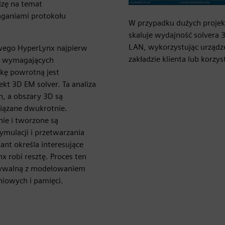
dzę na temat
aganiami protokołu
W przypadku dużych projek
skaluje wydajność solvera 
LAN, wykorzystując urządze
owego HyperLynx najpierw
zakładzie klienta lub korz
w wymagających
żkę powrotną jest
kt 3D EM solver. Ta analiza
, a obszary 3D są
wiązane dwukrotnie.
ie i tworzone są
mulacji i przetwarzania
ant określa interesujące
nx robi resztę. Proces ten
nywalną z modelowaniem
niowych i pamięci.