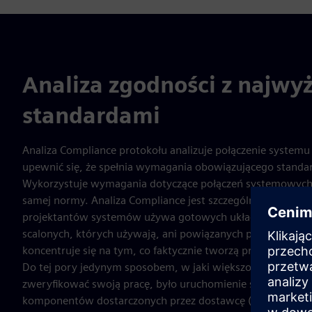
Analiza zgodności z najwy
standardami
Analiza Compliance protokołu analizuje połączenie systemu 
upewnić się, że spełnia wymagania obowiązującego standa
Wykorzystuje wymagania dotyczące połączeń systemowych 
samej normy. Analiza Compliance jest szczególnie przydat
projektantów systemów używa gotowych układów scalonyc
scalonych, których używają, ani powiązanych pakietów IC. 
koncentruje się na tym, co faktycznie tworzą projektanci 
Do tej pory jedynym sposobem, w jaki większość projekt
zweryfikować swoją pracę, było uruchomienie symulacji łąc
komponentów dostarczonych przez dostawcę (IBIS-AMI). D