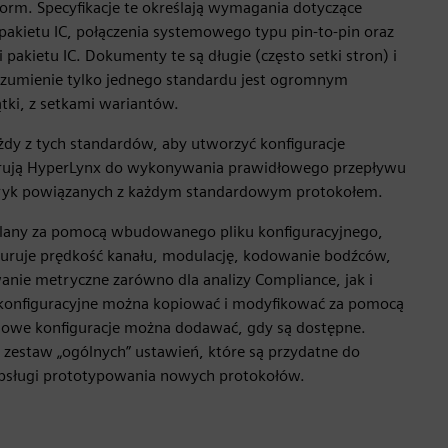
orm. Specyfikacje te określają wymagania dotyczące
 pakietu IC, połączenia systemowego typu pin-to-pin oraz
 pakietu IC. Dokumenty te są długie (często setki stron) i
ozumienie tylko jednego standardu jest ogromnym
iątki, z setkami wariantów.
żdy z tych standardów, aby utworzyć konfiguracje
urują HyperLynx do wykonywania prawidłowego przepływu
tryk powiązanych z każdym standardowym protokołem.
eślany za pomocą wbudowanego pliku konfiguracyjnego,
guruje prędkość kanału, modulację, kodowanie bodźców,
wanie metryczne zarówno dla analizy Compliance, jak i
ki konfiguracyjne można kopiować i modyfikować za pomocą
owe konfiguracje można dodawać, gdy są dostępne.
zestaw „ogólnych” ustawień, które są przydatne do
 i obsługi prototypowania nowych protokołów.