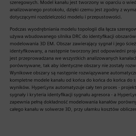
szeregowych. Model kanału jest tworzony w oparciu o wie
analizowanego protokołu, dzięki czemu jest zgodny z wym
dotyczącymi rozdzielczości modelu i przepustowości.
Podczas wyodrębniania modelu topologii dla łącza szereg
używa wbudowanego silnika DRC do identyfikacji obszaró
modelowania 3D EM. Obszar zawierający sygnał i jego ście
identyfikowany, a następnie tworzony jest odpowiedni proje
jest przeprowadzana we wszystkich analizowanych kanałach
porównywane, tak aby identyczne obszary nie zostały roz
Wynikowe obszary są następnie rozwiązywane automatyczn
kompletne modele kanału od końca do końca do końca do sy
wyników. HyperLynx automatyzuje cały ten proces - projekt
sygnały i kryteria identyfikacji sygnału agresora - a HyperLy
zapewnia pełną dokładność modelowania kanałów porów
całego kanału w solwerze 3D, przy ułamku kosztów oblicze