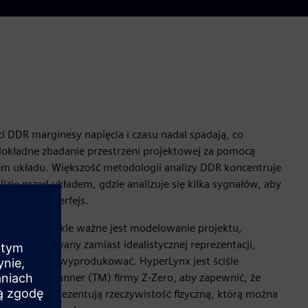
 DDR marginesy napięcia i czasu nadal spadają, co
 dokładne zbadanie przestrzeni projektowej za pomocą
em układu. Większość metodologii analizy DDR koncentruje
lizie przed układem, gdzie analizuje się kilka sygnałów, aby
łać pełny interfejs.
kładu niezwykle ważne jest modelowanie projektu,
cznie zbudowany zamiast idealistycznej reprezentacji,
ie ułożyć ani wyprodukować. HyperLynx jest ściśle
aniem Z-Planner (TM) firmy Z-Zero, aby zapewnić, że
 projektu reprezentują rzeczywistość fizyczną, którą można