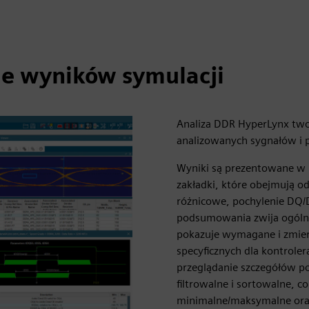
e wyników symulacji
Analiza DDR HyperLynx two
analizowanych sygnałów i po
Wyniki są prezentowane w
zakładki, które obejmują od
różnicowe, pochylenie DQ/
podsumowania zwija ogólny
pokazuje wymagane i zmie
specyficznych dla kontrole
przeglądanie szczegółów po
filtrowalne i sortowalne, c
minimalne/maksymalne ora