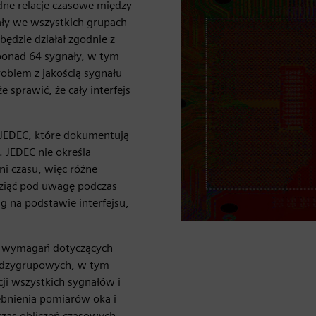
dne relacje czasowe między
ały we wszystkich grupach
będzie działał zgodnie z
ponad 64 sygnały, w tym
roblem z jakością sygnału
sprawić, że cały interfejs
i JEDEC, które dokumentują
. JEDEC nie określa
i czasu, więc różne
wziąć pod uwagę podczas
 na podstawie interfejsu,
ia wymagań dotyczących
międzygrupowych, w tym
ji wszystkich sygnałów i
bnienia pomiarów oka i
zas obliczeń czasowych.