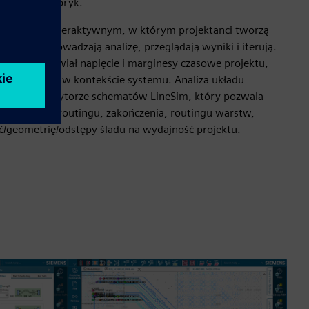
 dostawcy fabryk.
t procesem interaktywnym, w którym projektanci tworzą
du, przeprowadzają analizę, przeglądają wyniki i iterują.
izy przedstawiał napięcie i marginesy czasowe projektu,
ie mierzone w kontekście systemu. Analiza układu
oparta na edytorze schematów LineSim, który pozwala
kolejności routingu, zakończenia, routingu warstw,
ć/geometrię/odstępy śladu na wydajność projektu.