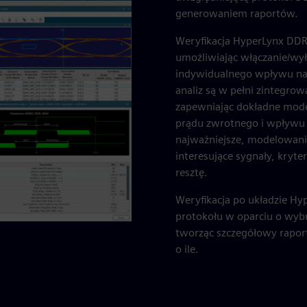
generowaniem raportów.
Weryfikacja HyperLynx DDR
umożliwiając włączanie/wyłą
indywidualnego wpływu na
analiz są w pełni zintegro
zapewniając dokładne mode
prądu zwrotnego i wpływu 
najważniejsze, modelowanie
interesujące sygnały, kryt
resztę.
Weryfikacja po układzie Hy
protokołu w oparciu o wybr
tworząc szczegółowy raport 
o ile.