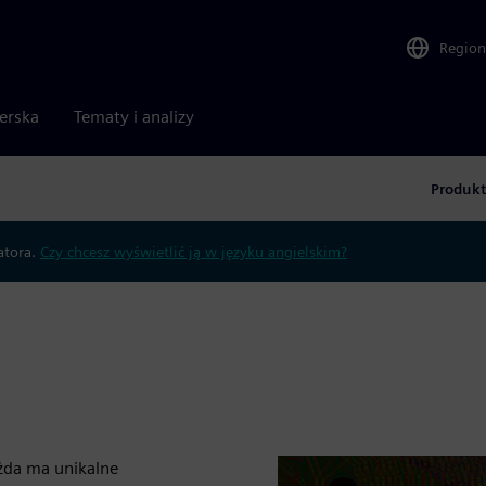
Region
nerska
Tematy i analizy
Produk
atora.
Czy chcesz wyświetlić ją w języku angielskim?
ażda ma unikalne