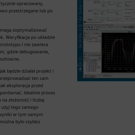
aktycznie opracowany,
łowo przestrzegane lub po
pomaga zoptymalizować
k. Weryfikacja po układzie
prototypu i nie zawiera
um, gdzie debugowanie,
kosztowne.
k będzie działał projekt i
i przeprowadzać ten sam
jak eksploracja przed
porównać. Idealnie proces
na złożoność i liczbę
- użyj tego samego
 wyniki w tym samym
 można było szybko