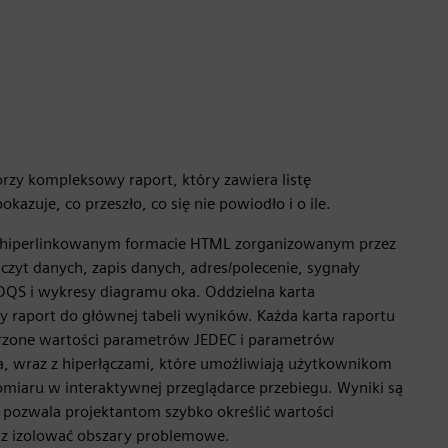
rzy kompleksowy raport, który zawiera listę
kazuje, co przeszło, co się nie powiodło i o ile.
 hiperlinkowanym formacie HTML zorganizowanym przez
czyt danych, zapis danych, adres/polecenie, sygnały
DQS i wykresy diagramu oka. Oddzielna karta
 raport do głównej tabeli wyników. Każda karta raportu
rzone wartości parametrów JEDEC i parametrów
ra, wraz z hiperłączami, które umożliwiają użytkownikom
miaru w interaktywnej przeglądarce przebiegu. Wyniki są
o pozwala projektantom szybko określić wartości
z izolować obszary problemowe.