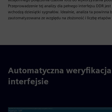
Przeprowadzenie tej analizy dla pełnego interfejsu DDR jes
wchodzą dziesiątki sygnałów. Idealnie, analiza ta powinna 
zautomatyzowana ze względu na złożoność i liczbę etapów 
Automatyczna weryfikacja
interfejsie