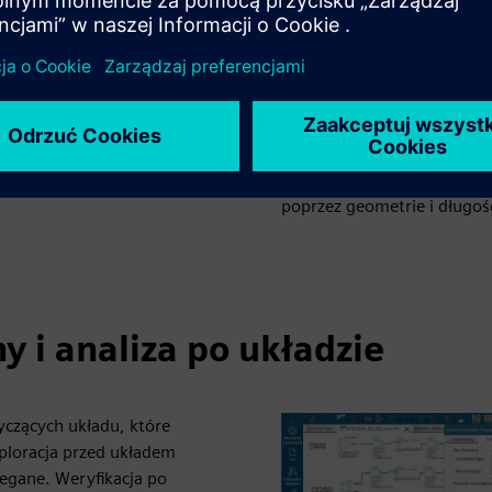
zrealizować u konkretnego
Analiza przed układem jes
proponowaną topologię ukła
Ważne jest, aby proces anal
ia mogą być przechwytywane
ponieważ będą one faktyczn
wstępnego HyperLynx jest 
projektantom zbadać wpływ 
poprzez geometrie i długoś
 i analiza po układzie
yczących układu, które
ploracja przed układem
zegane. Weryfikacja po