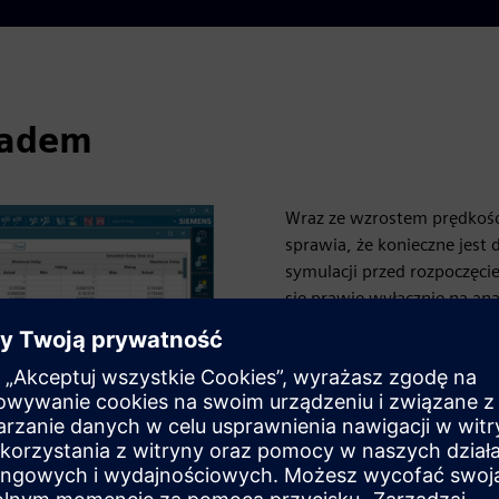
ładem
Wraz ze wzrostem prędkości
sprawia, że konieczne jest
symulacji przed rozpoczęci
się prawie wyłącznie na ana
przedstawić, jak będzie dzia
Podczas analizy wstępnej u
ponieważ zostanie on fakty
której nie można praktyczn
zintegrowany z oprogramow
cechy układania i śledzenia