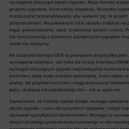
wymagania dotyczące jakości sygnału. Mają również wzglę
grupami sygnałów, które należy zaspokoić. Wszystkie sygn
muszą zostać przeanalizowane, aby upewnić się, że projekt 
przeznaczeniem. Na pokazanym tutaj obrazku znajduje się 
zegar, polecenie/adres, dane, stroboskop danych i status. P
lub synchronizacją z dowolnym pojedynczym sygnałem może 
stanie się nieczynny.
Na szczęście interfejsy DDR są powiązane ze specyfikacjam
wymagania interfejsu - ale tylko dla strony interfejsu DRAM
wymagań dotyczących sygnału wejścia/wyjścia kontrolera an
kontrolery będą miały unikalne zachowania, które należy 
analizy. Na przykład kontrolery mogą wykonywać deskewing
bajtu, skubania lub pojedynczego bitu - lub w ogóle nie.
Zapewnienie, że interfejs będzie działał, wymaga spełnien
jakości sygnału i czasu dla wszystkich sygnałów i relacji 
zachowań specyficznych dla kontrolera. Wymaga to symulac
danych przebiegu przetwarzania końcowego w celu wyodrę
wzajemnego połączenia czasów lotu do wykorzystania podc