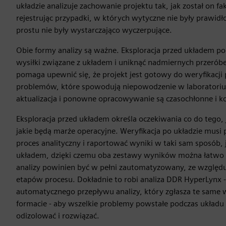
układzie analizuje zachowanie projektu tak, jak został on f
rejestrując przypadki, w których wytyczne nie były prawid
prostu nie były wystarczająco wyczerpujące.
Obie formy analizy są ważne. Eksploracja przed układem 
wysiłki związane z układem i uniknąć nadmiernych przeróbe
pomaga upewnić się, że projekt jest gotowy do weryfikacji 
problemów, które spowodują niepowodzenie w laboratori
aktualizacja i ponowne opracowywanie są czasochłonne i 
Eksploracja przed układem określa oczekiwania co do tego, ja
jakie będą marże operacyjne. Weryfikacja po układzie mus
proces analityczny i raportować wyniki w taki sam sposób, 
układem, dzięki czemu oba zestawy wyników można łatwo 
analizy powinien być w pełni zautomatyzowany, ze względu 
etapów procesu. Dokładnie to robi analiza DDR HyperLynx 
automatycznego przepływu analizy, który zgłasza te same
formacie - aby wszelkie problemy powstałe podczas układu
odizolować i rozwiązać.