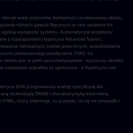
 oferuje wiele poziomów dokładności modelowania układu,
czanie różnych zjawisk fizycznych w celu ustalenia ich
 ogólną wydajność systemu. Automatyczne przepływy
wane z rozwiązaniami HyperLynx Advanced Solvers,
lowanie nieidealnych ścieżek powrotnych, współdzielenia
szumu jednoczesnego przełączania (SSN). Co
 układu jest w pełni zautomatyzowane - wystarczy określić
eria uznawania sygnałów za agresorów - a HyperLynx robi
perLynx DDR przeprowadza analizę specyficzną dla
aną technologię DRAM i charakterystykę kontrolera,
HTML, który informuje, co przeszło, co się nie powiodło i