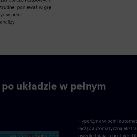
t trudne, ponieważ w grę
być w pełni
analizy.
 po układzie w pełnym
HyperLynx w pełni automaty
łącząc automatyczną ekstra
uwzględniającą protokół 