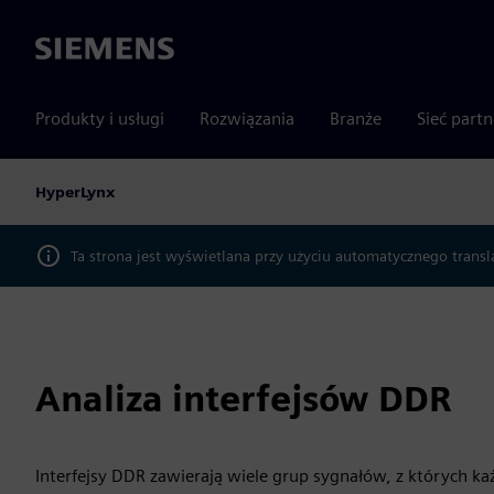
Siemens
Produkty i usługi
Rozwiązania
Branże
Sieć part
HyperLynx
Ta strona jest wyświetlana przy użyciu automatycznego transl
Analiza interfejsów DDR
Interfejsy DDR zawierają wiele grup sygnałów, z których k