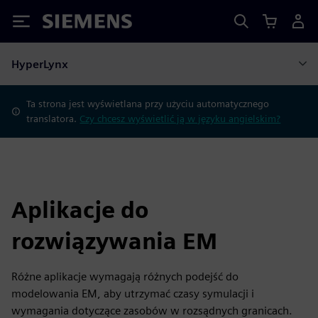
Siemens
HyperLynx
Ta strona jest wyświetlana przy użyciu automatycznego
translatora.
Czy chcesz wyświetlić ją w języku angielskim?
Aplikacje do
rozwiązywania EM
Różne aplikacje wymagają różnych podejść do
modelowania EM, aby utrzymać czasy symulacji i
wymagania dotyczące zasobów w rozsądnych granicach.