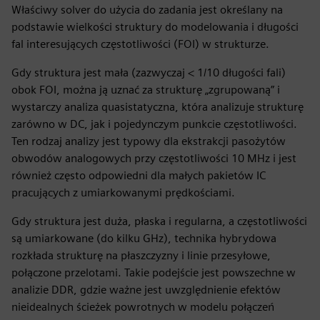
Właściwy solver do użycia do zadania jest określany na
podstawie wielkości struktury do modelowania i długości
fal interesujących częstotliwości (FOI) w strukturze.
Gdy struktura jest mała (zazwyczaj < 1/10 długości fali)
obok FOI, można ją uznać za strukturę „zgrupowaną” i
wystarczy analiza quasistatyczna, która analizuje strukturę
zarówno w DC, jak i pojedynczym punkcie częstotliwości.
Ten rodzaj analizy jest typowy dla ekstrakcji pasożytów
obwodów analogowych przy częstotliwości 10 MHz i jest
również często odpowiedni dla małych pakietów IC
pracujących z umiarkowanymi prędkościami.
Gdy struktura jest duża, płaska i regularna, a częstotliwości
są umiarkowane (do kilku GHz), technika hybrydowa
rozkłada strukturę na płaszczyzny i linie przesyłowe,
połączone przelotami. Takie podejście jest powszechne w
analizie DDR, gdzie ważne jest uwzględnienie efektów
nieidealnych ścieżek powrotnych w modelu połączeń