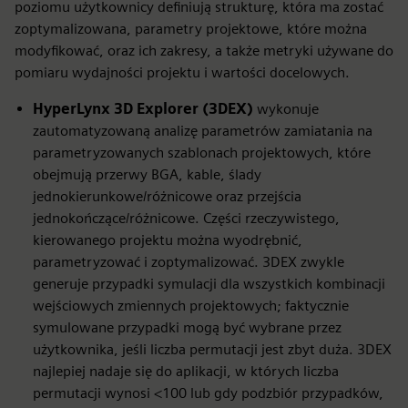
poziomu użytkownicy definiują strukturę, która ma zostać
zoptymalizowana, parametry projektowe, które można
modyfikować, oraz ich zakresy, a także metryki używane do
pomiaru wydajności projektu i wartości docelowych.
HyperLynx 3D Explorer (3DEX)
wykonuje
zautomatyzowaną analizę parametrów zamiatania na
parametryzowanych szablonach projektowych, które
obejmują przerwy BGA, kable, ślady
jednokierunkowe/różnicowe oraz przejścia
jednokończące/różnicowe. Części rzeczywistego,
kierowanego projektu można wyodrębnić,
parametryzować i zoptymalizować. 3DEX zwykle
generuje przypadki symulacji dla wszystkich kombinacji
wejściowych zmiennych projektowych; faktycznie
symulowane przypadki mogą być wybrane przez
użytkownika, jeśli liczba permutacji jest zbyt duża. 3DEX
najlepiej nadaje się do aplikacji, w których liczba
permutacji wynosi <100 lub gdy podzbiór przypadków,