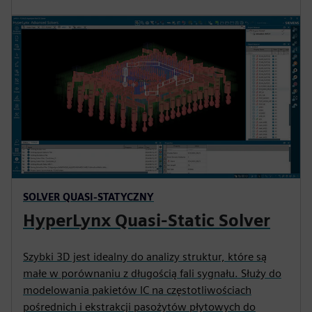
SOLVER QUASI-STATYCZNY
HyperLynx Quasi-Static Solver
Szybki 3D jest idealny do analizy struktur, które są
małe w porównaniu z długością fali sygnału. Służy do
modelowania pakietów IC na częstotliwościach
pośrednich i ekstrakcji pasożytów płytowych do