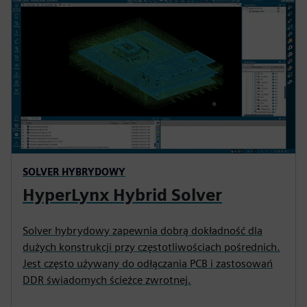
SOLVER HYBRYDOWY
HyperLynx Hybrid Solver
Solver hybrydowy zapewnia dobrą dokładność dla
dużych konstrukcji przy częstotliwościach pośrednich.
Jest często używany do odłączania PCB i zastosowań
DDR świadomych ścieżce zwrotnej.