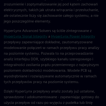
zrozumienie i zoptymalizowanie jej pod kątem zachowań
elektrycznych, takich jak utrata wtrącania i przesłuchanie,
ale ostatecznie liczy się zachowanie całego systemu, a nie
jego poszczególne elementy.
HyperLynx Advanced Solvers są ściśle zintegrowane z
HyperLynx Signal Integrity
a
HyperLynx Power Integrity
przepływy zapewniające dokładne, zautomatyzowane
modelowanie połączeń w ramach przepływu pracy analizy
na poziomie systemu. Pozwala to na przeprowadzanie
analiz interfejsu DDR, szybkiego kanału szeregowego i
integralności zasilania prądu przemiennego z najwyższym
poziomem dokładności modelowania. Modele PCB są
wyodrębniane i rozwiązywane automatycznie w ramach
tych przepływów pracy na poziomie systemu.
Dzięki HyperLynx przepływy analiz zostały już ustalone,
sprawdzone i udokumentowane - zapewniając gotowy do
użycia przepływ od razu po wyjęciu z pudełka lub linię