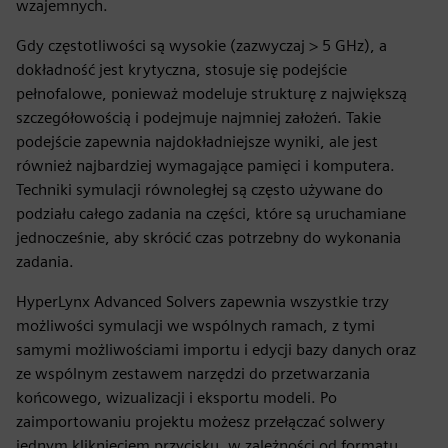
wzajemnych.
Gdy częstotliwości są wysokie (zazwyczaj > 5 GHz), a
dokładność jest krytyczna, stosuje się podejście
pełnofalowe, ponieważ modeluje strukturę z największą
szczegółowością i podejmuje najmniej założeń. Takie
podejście zapewnia najdokładniejsze wyniki, ale jest
również najbardziej wymagające pamięci i komputera.
Techniki symulacji równoległej są często używane do
podziału całego zadania na części, które są uruchamiane
jednocześnie, aby skrócić czas potrzebny do wykonania
zadania.
HyperLynx Advanced Solvers zapewnia wszystkie trzy
możliwości symulacji we wspólnych ramach, z tymi
samymi możliwościami importu i edycji bazy danych oraz
ze wspólnym zestawem narzędzi do przetwarzania
końcowego, wizualizacji i eksportu modeli. Po
zaimportowaniu projektu możesz przełączać solwery
jednym kliknięciem przycisku, w zależności od formatu