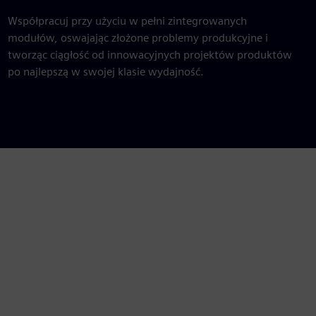
Współpracuj przy użyciu w pełni zintegrowanych
modułów, oswajając złożone problemy produkcyjne i
tworząc ciągłość od innowacyjnych projektów produktów
po najlepszą w swojej klasie wydajność.