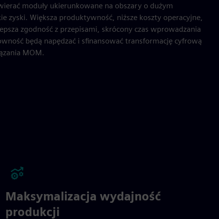
awierać moduły ukierunkowane na obszary o dużym
ie zyski. Większa produktywność, niższe koszty operacyjne,
i lepsza zgodność z przepisami, skrócony czas wprowadzania
owność będą napędzać i sfinansować transformację cyfrową
iązania MOM.
Maksymalizacja wydajność
produkcji