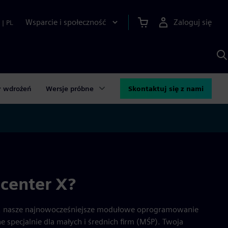
Wsparcie i społeczność
Zaloguj się
|
PL
S
z
p
S
A
y wdrożeń
Wersje próbne
Skontaktuj się z nami
center X?
, nasze najnowocześniejsze modułowe oprogramowanie
 specjalnie dla małych i średnich firm (MŚP). Twoja