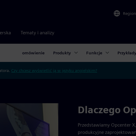
Region
nerska
Tematy i analizy
omówienie
Produkty
Funkcje
Przykład
atora.
Czy chcesz wyświetlić ją w języku angielskim?
Dlaczego Op
Przedstawiamy Opcenter X
produkcyjne zaprojektowane