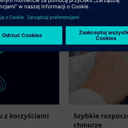
 z korzyściami
Szybkie rozpoc
chmurze