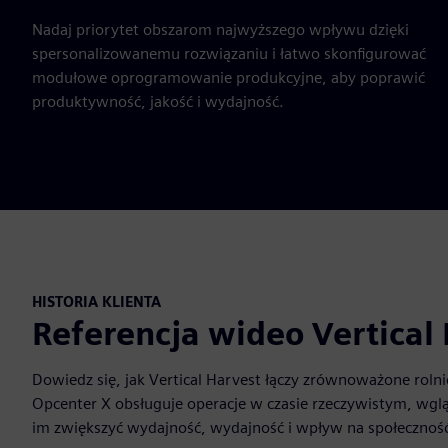
Nadaj priorytet obszarom najwyższego wpływu dzięki
spersonalizowanemu rozwiązaniu i łatwo skonfigurować
modułowe oprogramowanie produkcyjne, aby poprawić
produktywność, jakość i wydajność.
HISTORIA KLIENTA
Referencja wideo Vertical
Dowiedz się, jak Vertical Harvest łączy zrównoważone rolni
Opcenter X obsługuje operacje w czasie rzeczywistym, wgl
im zwiększyć wydajność, wydajność i wpływ na społecznoś