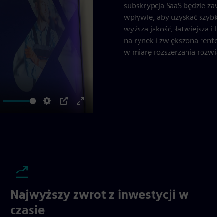
subskrypcja SaaS będzie z
wpływie, aby uzyskać szybk
wyższa jakość, łatwiejsza 
na rynek i zwiększona rent
w miarę rozszerzania rozw
ute
Settings
PIP
Enter
fullscreen
Najwyższy zwrot z inwestycji w
czasie