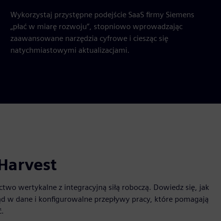
Wykorzystaj przystępne podejście SaaS firmy Siemens
„płać w miarę rozwoju”, stopniowo wprowadzając
zaawansowane narzędzia cyfrowe i ciesząc się
natychmiastowymi aktualizacjami.
 Harvest
ctwo wertykalne z integracyjną siłą roboczą. Dowiedz się, jak
ąd w dane i konfigurowalne przepływy pracy, które pomagają
ć.