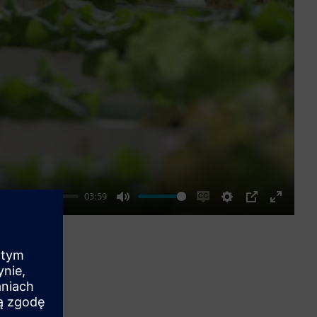
03:59
Mute
Enable
Settings
PIP
Enter
captions
fullscre