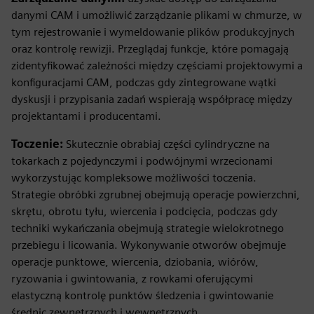
danymi CAM i umożliwić zarządzanie plikami w chmurze, w
tym rejestrowanie i wymeldowanie plików produkcyjnych
oraz kontrolę rewizji. Przeglądaj funkcje, które pomagają
zidentyfikować zależności między częściami projektowymi a
konfiguracjami CAM, podczas gdy zintegrowane wątki
dyskusji i przypisania zadań wspierają współpracę między
projektantami i producentami.
Toczenie:
Skutecznie obrabiaj części cylindryczne na
tokarkach z pojedynczymi i podwójnymi wrzecionami
wykorzystując kompleksowe możliwości toczenia.
Strategie obróbki zgrubnej obejmują operacje powierzchni,
skrętu, obrotu tyłu, wiercenia i podcięcia, podczas gdy
techniki wykańczania obejmują strategie wielokrotnego
przebiegu i licowania. Wykonywanie otworów obejmuje
operacje punktowe, wiercenia, dziobania, wiórów,
ryzowania i gwintowania, z rowkami oferującymi
elastyczną kontrolę punktów śledzenia i gwintowanie
średnic zewnętrznych i wewnętrznych.