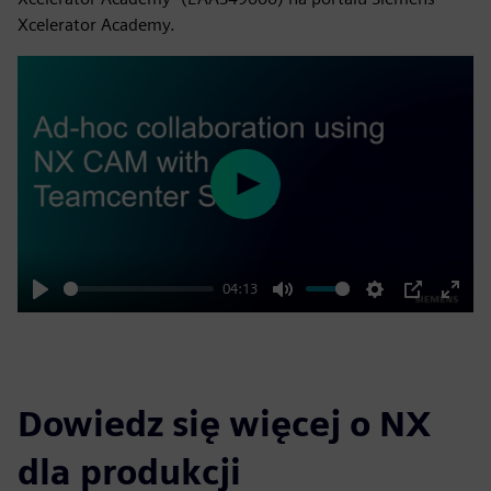
Xcelerator Academy.
Play
04:13
Play
Mute
Settings
PIP
Enter
fulls
Dowiedz się więcej o NX
dla produkcji