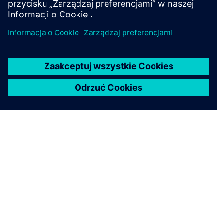
Mikrosiatki
Pozostań niezależny od sieci publicznej i generuj
przychody, odprowadzając nadmiar energii.